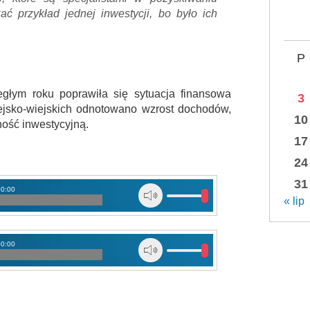
 przykład jednej inwestycji, bo było ich
P
egłym roku poprawiła się sytuacja finansowa
3
jsko-wiejskich odnotowano wzrost dochodów,
10
ość inwestycyjną.
17
24
31
00:00
« lip
00:00