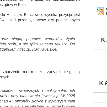
orządów w Polsce.
du Miasta w Barczewie, wysoka pozycja jest
w, jak i przedsiębiorców czy potencjalnych
K
 oraz ciągłą poprawę warunków życia
elu osób, a nie tylko samego ratusza. Do
rzebujemy decyzji Rady Miejskiej
we znaczenie ma skuteczne zarządzanie gminą
znych.
K
środków zewnętrznych i maksymalne ich
budżet przy planowaniu inwestycji. W 2025
nad 43 milionów złotych z wykorzystaniem
 które są specjalistami w pozyskiwaniu