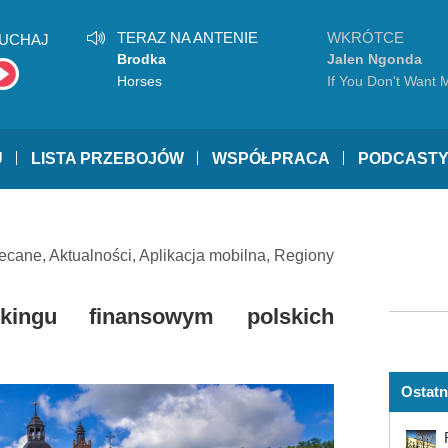
TERAZ NA ANTENIE
WKRÓTCE
UCHAJ
Brodka
Jalen Ngonda
Horses
If You Don't Want 
U
LISTA PRZEBOJÓW
WSPÓŁPRACA
PODCAST
ecane
,
Aktualności
,
Aplikacja mobilna
,
Regiony
ingu finansowym polskich
Ostatn