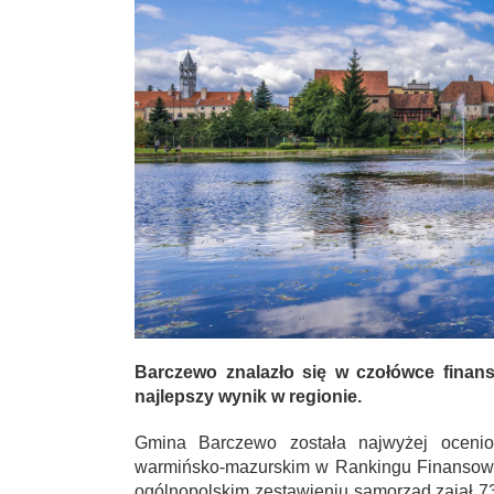
Barczewo znalazło się w czołówce finan
najlepszy wynik w regionie.
Gmina Barczewo została najwyżej ocenio
warmińsko-mazurskim w Rankingu Finansowy
ogólnopolskim zestawieniu samorząd zajął 7