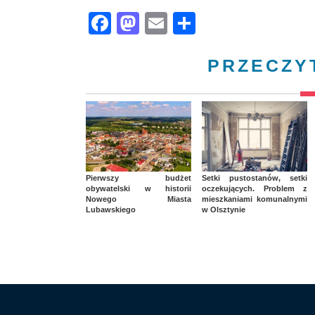
Facebook
Mastodon
Email
Share
PRZECZY
Pierwszy budżet
Setki pustostanów, setki
obywatelski w historii
oczekujących. Problem z
Nowego Miasta
mieszkaniami komunalnymi
Lubawskiego
w Olsztynie