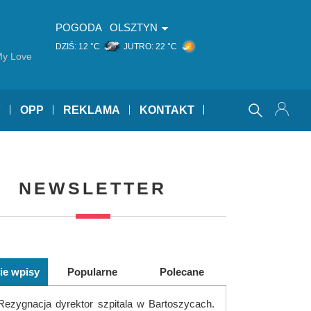
POGODA
OLSZTYN
DZIŚ:
12 °C
JUTRO:
22 °C
My Love
Y
OPP
REKLAMA
KONTAKT
NEWSLETTER
ie wpisy
Popularne
Polecane
Rezygnacja dyrektor szpitala w Bartoszycach.