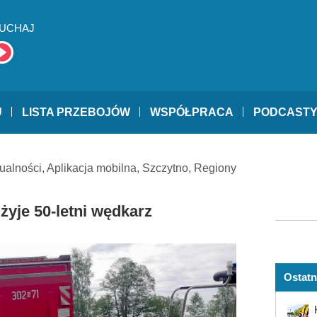
UCHAJ
U
LISTA PRZEBOJÓW
WSPÓŁPRACA
PODCAST
ualności
,
Aplikacja mobilna
,
Szczytno
,
Regiony
 żyje 50-letni wędkarz
Ostatn