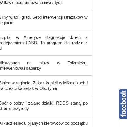
W Iławie podsumowano inwestycje
Silny wiatr i grad. Setki interwencji strażaków w
regionie
Szpital w Ameryce diagnozuje dzieci z
podejrzeniem FASD. To program dla rodzin z
u
Niewybuch na plaży w Tolkmicku.
Interweniowali saperzy
Sinice w regionie. Zakaz kąpieli w Mikołajkach i
na części kąpielisk w Olsztynie
Spór o bobry i zalane działki. RDOŚ stanął po
stronie przyrody
Kilkudziesięciu pijanych kierowców od początku