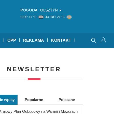
POGODA
OLSZTYN
DZIŚ:
17 °C
JUTRO:
21 °C
Y
OPP
REKLAMA
KONTAKT
NEWSLETTER
ie wpisy
Popularne
Polecane
Krajowy Plan Odbudowy na Warmii i Mazurach.