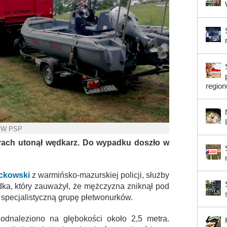
region
 KW PSP
ach utonął wędkarz. Do wypadku doszło w
ackowski
z warmińsko-mazurskiej policji, służby
ka, który zauważył, że mężczyzna zniknął pod
specjalistyczną grupę płetwonurków.
 odnaleziono na głębokości około 2,5 metra.