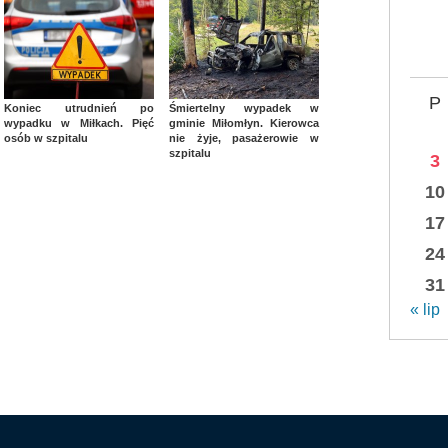
P
Koniec utrudnień po
Śmiertelny wypadek w
wypadku w Miłkach. Pięć
gminie Miłomłyn. Kierowca
osób w szpitalu
nie żyje, pasażerowie w
szpitalu
3
10
17
24
31
« lip