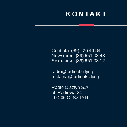
KONTAKT
Centrala: (89) 526 44 34
Newsroom: (89) 651 08 48
Sekretariat: (89) 651 08 12
radio@radioolsztyn.pl
reklama@radioolsztyn.pl
Radio Olsztyn S.A.
ul. Radiowa 24
10-206 OLSZTYN