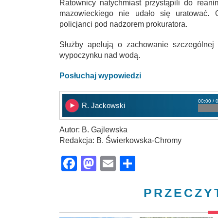
Ratownicy natychmiast przystąpili do rean
mazowieckiego nie udało się uratować. Ok
policjanci pod nadzorem prokuratora.
Służby apelują o zachowanie szczególnej
wypoczynku nad wodą.
Posłuchaj wypowiedzi
00:00 / 
R. Jackowski
Autor: B. Gajlewska
Redakcja: B. Świerkowska-Chromy
Facebook
Mastodon
Email
Share
PRZECZY