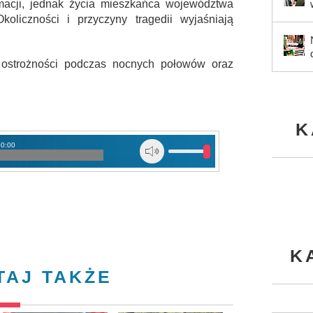
imacji, jednak życia mieszkańca województwa
oliczności i przyczyny tragedii wyjaśniają
 ostrożności podczas nocnych połowów oraz
K
00:00
K
TAJ TAKŻE