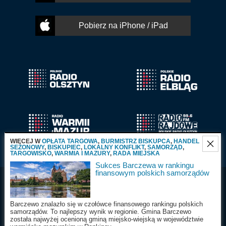
Pobierz na iPhone / iPad
WIĘCEJ W
OPŁATA TARGOWA
,
BURMISTRZ BISKUPCA
,
HANDEL
SEZONOWY
,
BISKUPIEC
,
LOKALNY KONFLIKT
,
SAMORZĄD
,
TARGOWISKO
,
WARMIA I MAZURY
,
RADA MIEJSKA
Sukces Barczewa w rankingu
finansowym polskich samorządów
Radio Olsztyn S.A.
Wszystkie prawa
2025
zastrzeżone
Barczewo znalazło się w czołówce finansowego rankingu polskich
samorządów. To najlepszy wynik w regionie. Gmina Barczewo
została najwyżej ocenioną gminą miejsko-wiejską w województwie
Nasza witryna wykorzystuje ciasteczka 'cookies'.
Więcej informacji