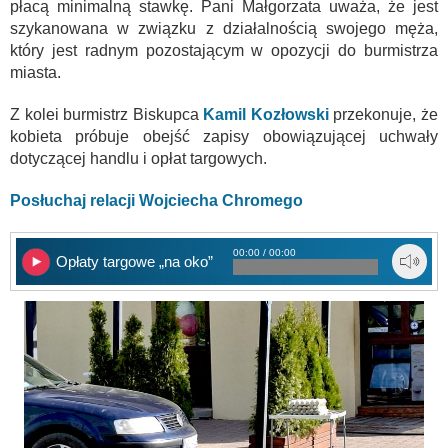
płacą minimalną stawkę.
Pani Małgorzata
uważa, że jest
szykanowana w związku z działalnością swojego męża,
który jest radnym pozostającym w opozycji do burmistrza
miasta.
Z kolei burmistrz Biskupca
Kamil Kozłowski
przekonuje, że
kobieta próbuje obejść zapisy obowiązującej uchwały
dotyczącej handlu i opłat targowych.
Posłuchaj relacji Wojciecha Chromego
00:00 / 00:00
Opłaty targowe „na oko”