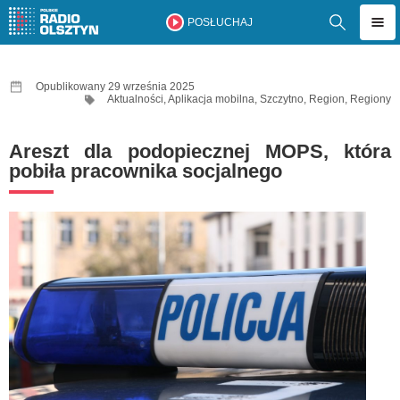
POSŁUCHAJ
Opublikowany 29 września 2025
Aktualności
,
Aplikacja mobilna
,
Szczytno
,
Region
,
Regiony
Areszt dla podopiecznej MOPS, która
pobiła pracownika socjalnego