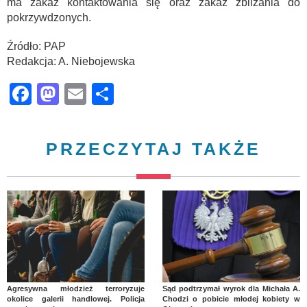
ma zakaz kontaktowania się oraz zakaz zbliżania do
pokrzywdzonych.
Źródło: PAP
Redakcja: A. Niebojewska
Facebook
Mastodon
Email
Share
PRZECZYTAJ TAKŻE
Agresywna młodzież terroryzuje
Sąd podtrzymał wyrok dla Michała A.
okolice galerii handlowej. Policja
Chodzi o pobicie młodej kobiety w