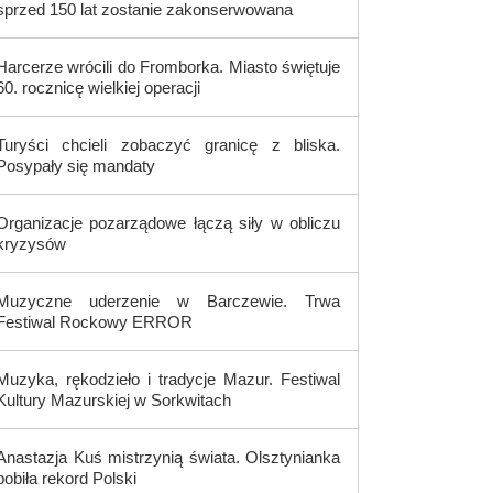
sprzed 150 lat zostanie zakonserwowana
Harcerze wrócili do Fromborka. Miasto świętuje
60. rocznicę wielkiej operacji
Turyści chcieli zobaczyć granicę z bliska.
Posypały się mandaty
Organizacje pozarządowe łączą siły w obliczu
kryzysów
Muzyczne uderzenie w Barczewie. Trwa
Festiwal Rockowy ERROR
Muzyka, rękodzieło i tradycje Mazur. Festiwal
Kultury Mazurskiej w Sorkwitach
Anastazja Kuś mistrzynią świata. Olsztynianka
pobiła rekord Polski