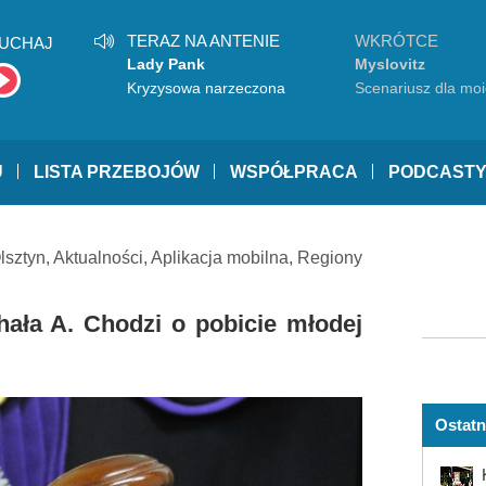
TERAZ NA ANTENIE
WKRÓTCE
UCHAJ
Lady Pank
Myslovitz
Kryzysowa narzeczona
Scenariusz dla mo
sąsiadów
U
LISTA PRZEBOJÓW
WSPÓŁPRACA
PODCAST
lsztyn
,
Aktualności
,
Aplikacja mobilna
,
Regiony
ała A. Chodzi o pobicie młodej
Ostatn