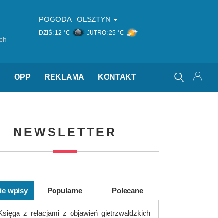
POGODA
OLSZTYN
DZIŚ:
12 °C
JUTRO:
25 °C
ich
Y
OPP
REKLAMA
KONTAKT
NEWSLETTER
ie wpisy
Popularne
Polecane
Księga z relacjami z objawień gietrzwałdzkich