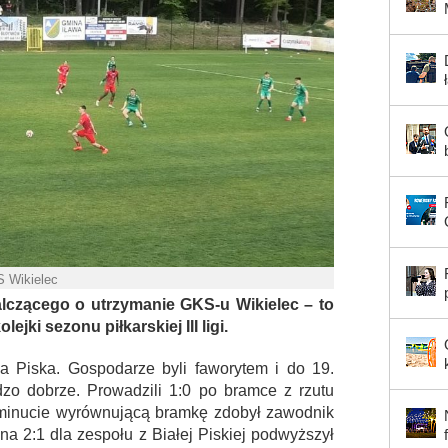
S Wikielec
lczącego o utrzymanie GKS-u Wikielec – to
ejki sezonu piłkarskiej III ligi.
a Piska. Gospodarze byli faworytem i do 19.
dzo dobrze. Prowadzili 1:0 po bramce z rzutu
 minucie wyrównującą bramkę zdobył zawodnik
na 2:1 dla zespołu z Białej Piskiej podwyższył