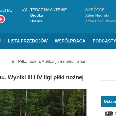
TERAZ NA ANTENIE
WKRÓTCE
UCHAJ
Brodka
Jalen Ngonda
Horses
If You Don't Want 
U
LISTA PRZEBOJÓW
WSPÓŁPRACA
PODCAST
Piłka nożna
,
Aplikacja mobilna
,
Sport
Wyniki III i IV ligi piłki nożnej
Ostatn