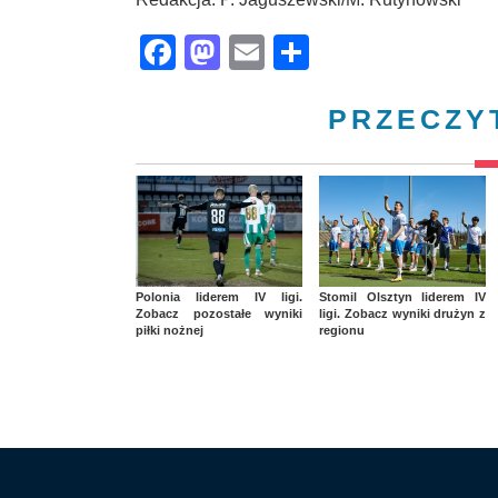
Facebook
Mastodon
Email
Share
PRZECZY
Polonia liderem IV ligi.
Stomil Olsztyn liderem IV
Zobacz pozostałe wyniki
ligi. Zobacz wyniki drużyn z
piłki nożnej
regionu