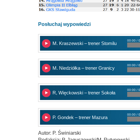
Posłuchaj wypowiedzi
00:00 / 
M. Kraszewski – trener Stomilu
00:00 / 
M. Niedziółka – trener Granicy
00:00 / 
R, Więckowski – trener Sokoła
00:00 / 
P. Gondek – trener Mazura
Autor: P. Świniarski
Redakcja: P. Jaguszewski/M. Rutynowski