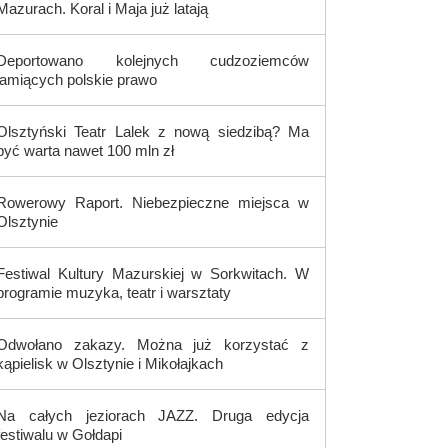
Mazurach. Koral i Maja już latają
Deportowano kolejnych cudzoziemców
łamiących polskie prawo
Olsztyński Teatr Lalek z nową siedzibą? Ma
być warta nawet 100 mln zł
Rowerowy Raport. Niebezpieczne miejsca w
Olsztynie
Festiwal Kultury Mazurskiej w Sorkwitach. W
programie muzyka, teatr i warsztaty
Odwołano zakazy. Można już korzystać z
kąpielisk w Olsztynie i Mikołajkach
Na całych jeziorach JAZZ. Druga edycja
festiwalu w Gołdapi