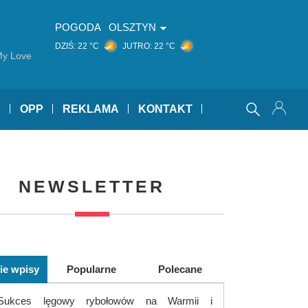
POGODA
OLSZTYN
DZIŚ:
22 °C
JUTRO:
22 °C
My Love
Y
OPP
REKLAMA
KONTAKT
NEWSLETTER
ie wpisy
Popularne
Polecane
Sukces lęgowy rybołowów na Warmii i