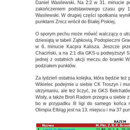
Daniel Wasilewski. Na 2:2 w 31. minucie po
zakończeniem podstawowego czasu gry 1 
Wasilewski. W drugiej części spotkania wyni
punktami Znicz wrócił do Białej Piskiej.
O sporym pechu może mówić walczący o utrz
dziesiątą w tabeli Ząbkovią. Podopieczni Gr
w 6. minucie Kacpra Kalisza. Jeszcze prz
Chaciński, a na 2:1 dla GKS-u podwyższył 
jednej z ostatnich akcji meczu do bramki Wi
podziałem punktów.
Za tydzień ostatnia kolejka, która będzie też
Wikielec podejmie u siebie CK Troszyn i mu
utrzymaniu, ale też liczyć, że GKS Bełchat
Wisły, a także Broń Radom przegra u siebie z
bo w przypadku III ligi do samego końca n
Olimpia Elbląg jest na 13. miejscu i ma 37 p