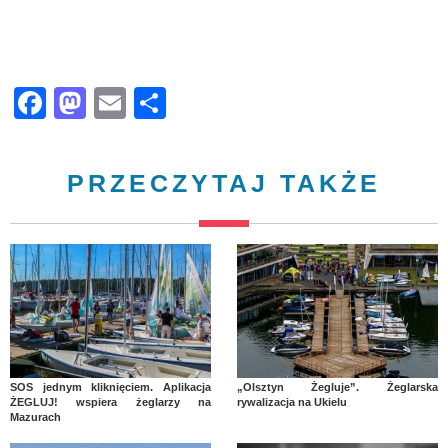
Facebook
Mastodon
Email
Share
PRZECZYTAJ TAKŻE
SOS jednym kliknięciem. Aplikacja
„Olsztyn Żegluje”. Żeglarska
ŻEGLUJ! wspiera żeglarzy na
rywalizacja na Ukielu
Mazurach