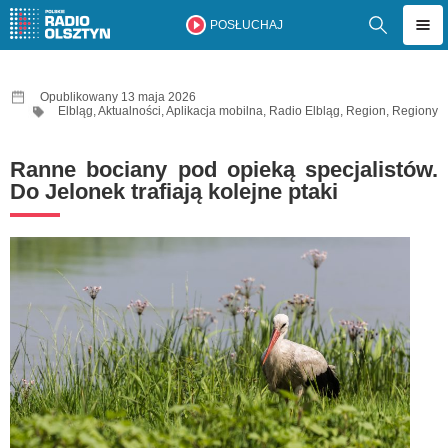
POSŁUCHAJ
Opublikowany 13 maja 2026
Elbląg
,
Aktualności
,
Aplikacja mobilna
,
Radio Elbląg
,
Region
,
Regiony
Ranne bociany pod opieką specjalistów.
Do Jelonek trafiają kolejne ptaki