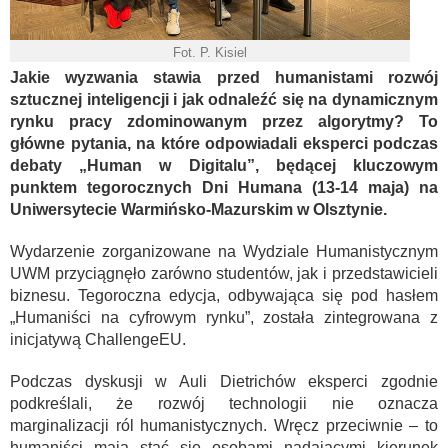
Fot. P. Kisiel
Jakie wyzwania stawia przed humanistami rozwój
sztucznej inteligencji i jak odnaleźć się na dynamicznym
rynku pracy zdominowanym przez algorytmy? To
główne pytania, na które odpowiadali eksperci podczas
debaty „Human w Digitalu”, będącej kluczowym
punktem tegorocznych Dni Humana (13-14 maja) na
Uniwersytecie Warmińsko-Mazurskim w Olsztynie.
Wydarzenie zorganizowane na Wydziale Humanistycznym
UWM przyciągnęło zarówno studentów, jak i przedstawicieli
biznesu. Tegoroczna edycja, odbywająca się pod hasłem
„Humaniści na cyfrowym rynku”, została zintegrowana z
inicjatywą ChallengeEU.
Podczas dyskusji w Auli Dietrichów eksperci zgodnie
podkreślali, że rozwój technologii nie oznacza
marginalizacji ról humanistycznych. Wręcz przeciwnie – to
humaniści mają stać się osobami nadającymi kierunek