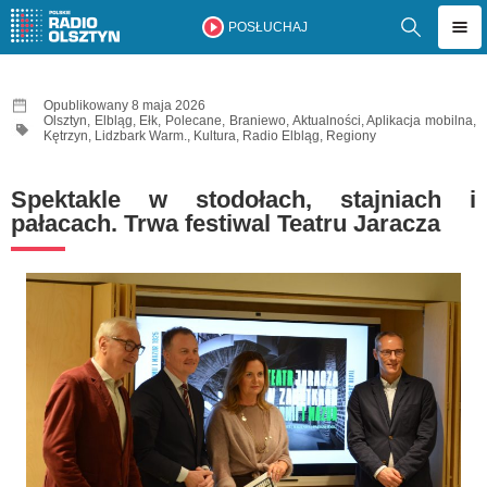
POSŁUCHAJ
Opublikowany 8 maja 2026
Olsztyn
,
Elbląg
,
Ełk
,
Polecane
,
Braniewo
,
Aktualności
,
Aplikacja mobilna
,
Kętrzyn
,
Lidzbark Warm.
,
Kultura
,
Radio Elbląg
,
Regiony
Spektakle w stodołach, stajniach i
pałacach. Trwa festiwal Teatru Jaracza