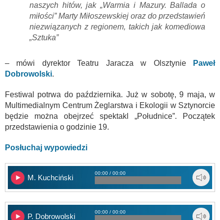
naszych hitów, jak „Warmia i Mazury. Ballada o
miłości” Marty Miłoszewskiej oraz do przedstawień
niezwiązanych z regionem, takich jak komediowa
„Sztuka”
– mówi dyrektor Teatru Jaracza w Olsztynie
Paweł
Dobrowolski
.
Festiwal potrwa do października. Już w sobotę, 9 maja, w
Multimedialnym Centrum Żeglarstwa i Ekologii w Sztynorcie
będzie można obejrzeć spektakl „Południce”. Początek
przedstawienia o godzinie 19.
Posłuchaj wypowiedzi
00:00 / 00:00
M. Kuchciński
00:00 / 00:00
P. Dobrowolski