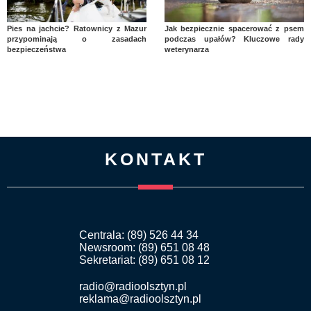
Pies na jachcie? Ratownicy z Mazur
Jak bezpiecznie spacerować z psem
przypominają o zasadach
podczas upałów? Kluczowe rady
bezpieczeństwa
weterynarza
KONTAKT
Centrala: (89) 526 44 34
Newsroom: (89) 651 08 48
Sekretariat: (89) 651 08 12
radio@radioolsztyn.pl
reklama@radioolsztyn.pl