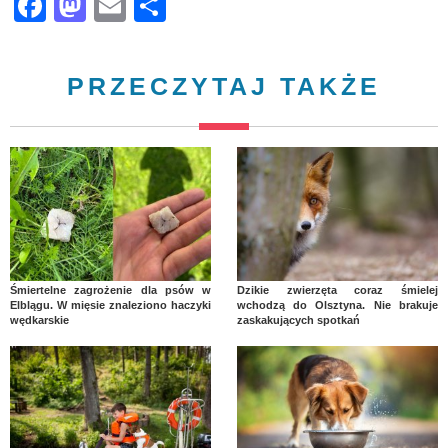
Facebook
Mastodon
Email
Share
PRZECZYTAJ TAKŻE
Śmiertelne zagrożenie dla psów w
Dzikie zwierzęta coraz śmielej
Elblągu. W mięsie znaleziono haczyki
wchodzą do Olsztyna. Nie brakuje
wędkarskie
zaskakujących spotkań