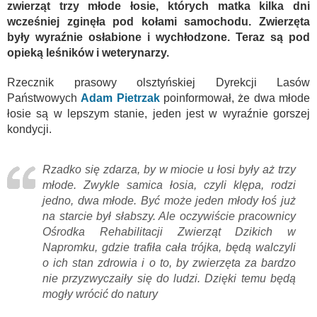
zwierząt trzy młode łosie, których matka kilka dni
wcześniej zginęła pod kołami samochodu. Zwierzęta
były wyraźnie osłabione i wychłodzone. Teraz są pod
opieką leśników i weterynarzy.
Rzecznik prasowy olsztyńskiej Dyrekcji Lasów
Państwowych
Adam Pietrzak
poinformował, że dwa młode
łosie są w lepszym stanie, jeden jest w wyraźnie gorszej
kondycji.
Rzadko się zdarza, by w miocie u łosi były aż trzy
młode. Zwykle samica łosia, czyli klępa, rodzi
jedno, dwa młode. Być może jeden młody łoś już
na starcie był słabszy. Ale oczywiście pracownicy
Ośrodka Rehabilitacji Zwierząt Dzikich w
Napromku, gdzie trafiła cała trójka, będą walczyli
o ich stan zdrowia i o to, by zwierzęta za bardzo
nie przyzwyczaiły się do ludzi. Dzięki temu będą
mogły wrócić do natury