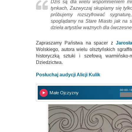
Dziś są dla wielu wspomnieniem mi
tynkach, Zazwyczaj skupiamy się tylk
próbujemy rozszyfrować sygnaturę
spoglądamy na Stare Miasto jak na st
dzieła artystów ważnych dla ówczesne
Zapraszamy Państwa na spacer z
Jarosł
Wolskiego, autora wielu olsztyńskich sgraff
historyczką sztuki i szefową warmińsko-
Dziedzictwa.
Posłuchaj audycji Alicji Kulik
00:00 / 
Małe Ojczyzny