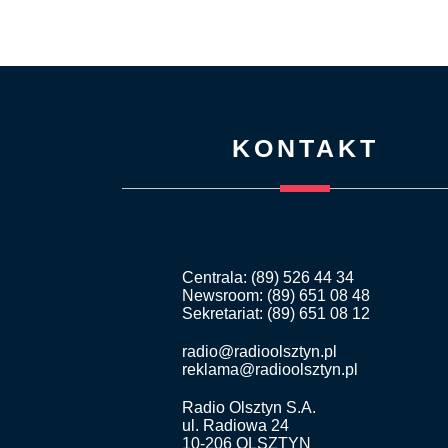
KONTAKT
Centrala: (89) 526 44 34
Newsroom: (89) 651 08 48
Sekretariat: (89) 651 08 12
radio@radioolsztyn.pl
reklama@radioolsztyn.pl
Radio Olsztyn S.A.
ul. Radiowa 24
10-206 OLSZTYN