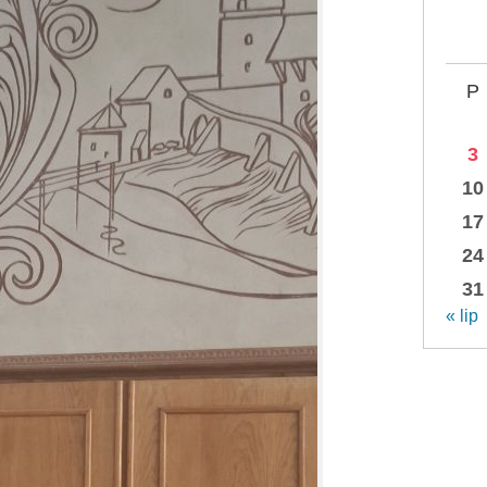
P
3
10
17
24
31
« lip