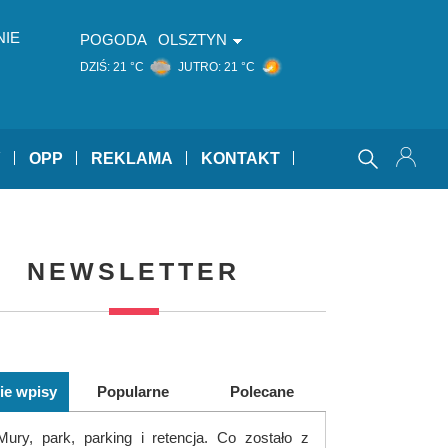
NIE
POGODA
OLSZTYN
DZIŚ:
21 °C
JUTRO:
21 °C
Y
OPP
REKLAMA
KONTAKT
NEWSLETTER
ie wpisy
Popularne
Polecane
Mury, park, parking i retencja. Co zostało z