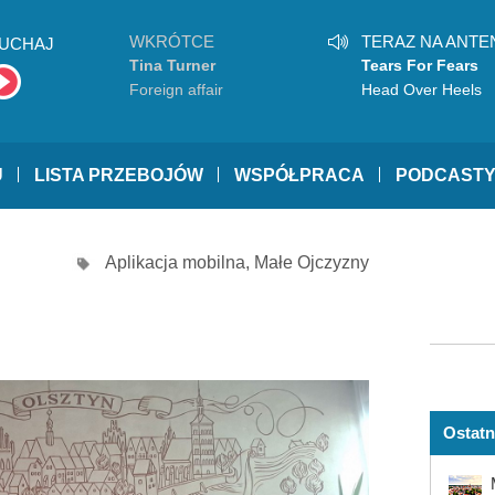
WKRÓTCE
TERAZ NA ANTE
UCHAJ
Tina Turner
Tears For Fears
Foreign affair
Head Over Heels
U
LISTA PRZEBOJÓW
WSPÓŁPRACA
PODCAST
Aplikacja mobilna
,
Małe Ojczyzny
Ostatn