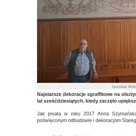
Jarosław Wols
Najstarsze dekoracje sgraffitowe na olsz
lat sześćdziesiątych, kiedy zaczęto upięks
Jak pisała w roku 2017 Anna Szymańska
poświęconym odbudowie i dekoracjom Stareg