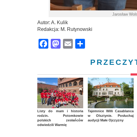
Jarosław Wols
Autor: A. Kulik
Redakcja: M. Rutynowski
Facebook
Mastodon
Email
Share
PRZECZY
Listy do mam i historia
Tajemnice Willi Casablanca
rodzin. Potomkowie
w Olsztynie. Posłuchaj
polskich zesłańców
audycji Małe Ojczyzny
odwiedzili Warmię