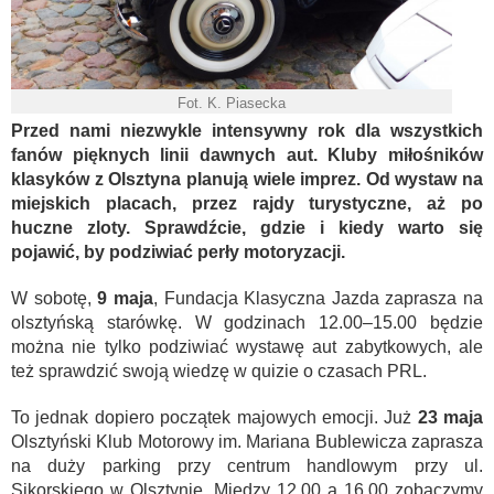
Fot. K. Piasecka
Przed nami niezwykle intensywny rok dla wszystkich
fanów pięknych linii dawnych aut. Kluby miłośników
klasyków z Olsztyna planują wiele imprez. Od wystaw na
miejskich placach, przez rajdy turystyczne, aż po
huczne zloty. Sprawdźcie, gdzie i kiedy warto się
pojawić, by podziwiać perły motoryzacji.
W sobotę,
9 maja
, Fundacja Klasyczna Jazda zaprasza na
olsztyńską starówkę. W godzinach 12.00–15.00 będzie
można nie tylko podziwiać wystawę aut zabytkowych, ale
też sprawdzić swoją wiedzę w quizie o czasach PRL.
To jednak dopiero początek majowych emocji. Już
23 maja
Olsztyński Klub Motorowy im. Mariana Bublewicza zaprasza
na duży parking przy centrum handlowym przy ul.
Sikorskiego w Olsztynie. Między 12.00 a 16.00 zobaczymy