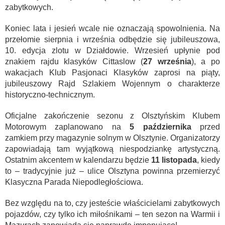
zabytkowych.
Koniec lata i jesień wcale nie oznaczają spowolnienia. Na
przełomie sierpnia i września odbędzie się jubileuszowa,
10. edycja zlotu w Działdowie. Wrzesień upłynie pod
znakiem rajdu klasyków Cittaslow (
27 września
), a po
wakacjach Klub Pasjonaci Klasyków zaprosi na piąty,
jubileuszowy Rajd Szlakiem Wojennym o charakterze
historyczno-technicznym.
Oficjalne zakończenie sezonu z Olsztyńskim Klubem
Motorowym zaplanowano na
5 października
przed
zamkiem przy magazynie solnym w Olsztynie. Organizatorzy
zapowiadają tam wyjątkową niespodziankę artystyczną.
Ostatnim akcentem w kalendarzu będzie
11 listopada
, kiedy
to – tradycyjnie już – ulice Olsztyna powinna przemierzyć
Klasyczna Parada Niepodległościowa.
Bez względu na to, czy jesteście właścicielami zabytkowych
pojazdów, czy tylko ich miłośnikami – ten sezon na Warmii i