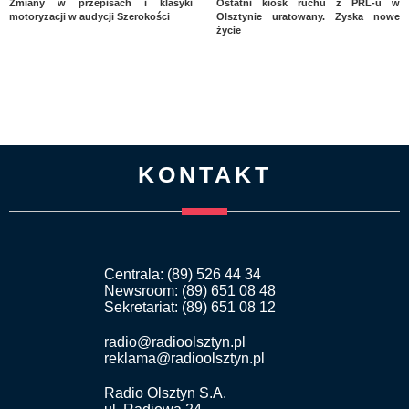
Zmiany w przepisach i klasyki
Ostatni kiosk ruchu z PRL-u w
motoryzacji w audycji Szerokości
Olsztynie uratowany. Zyska nowe
życie
KONTAKT
Centrala: (89) 526 44 34
Newsroom: (89) 651 08 48
Sekretariat: (89) 651 08 12
radio@radioolsztyn.pl
reklama@radioolsztyn.pl
Radio Olsztyn S.A.