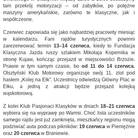
tam przekrój motoryzacji – od zabytków, po potężne
maszyny amerykańskie, zarówno te klasyczne, jak i
współczesne.
Czerwiec zapowiada się jako najbardziej pracowity miesiąc
w kalendarzu. Fani rajdów turystycznych powinni
zarezerwować termin
13–14 czerwca
, kiedy to Fundacja
Klasyczna Jazda ruszy szlakiem Mikołaja Kopernika w
stronę Kujaw, kończąc przejazd w miejscowości Brzozie.
Prawie w tym samym czasie, bo
od 11 do 14 czerwca
,
Olsztyński Klub Motorowy organizuje swój 11. zlot pod
hasłem „Kolej na Ełk”. Uczestnicy odwiedzą Główny Plac w
Ełku, a jedną z atrakcji będzie przejazd kolejką
wąskotorową.
Z kolei Klub Pasjonaci Klasyków w dniach
18–21 czerwca
wybiera się na wyprawę po Warmii. Choć lista uczestników
samego rajdu jest już zamknięta, mieszkańcy regionu mogą
podziwiać auta podczas pikników:
19 czerwca
w Pieniężnie
oraz
20 czerwca
w Braniewie.