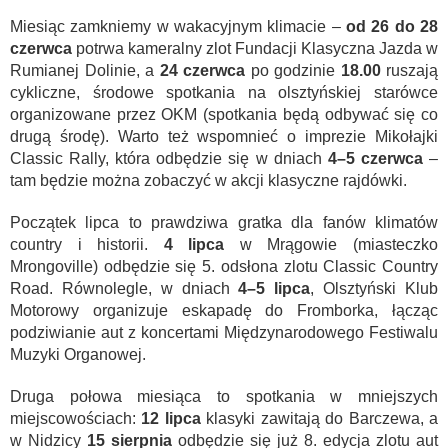
Miesiąc zamkniemy w wakacyjnym klimacie –
od 26 do 28
czerwca
potrwa kameralny zlot Fundacji Klasyczna Jazda w
Rumianej Dolinie, a
24 czerwca
po godzinie
18.00
ruszają
cykliczne, środowe spotkania na olsztyńskiej starówce
organizowane przez OKM (spotkania będą odbywać się co
drugą środę). Warto też wspomnieć o imprezie Mikołajki
Classic Rally, która odbędzie się w dniach
4–5 czerwca
–
tam będzie można zobaczyć w akcji klasyczne rajdówki.
Początek lipca to prawdziwa gratka dla fanów klimatów
country i historii.
4 lipca
w Mrągowie (miasteczko
Mrongoville) odbędzie się 5. odsłona zlotu Classic Country
Road. Równolegle, w dniach
4–5 lipca
, Olsztyński Klub
Motorowy organizuje eskapadę do Fromborka, łącząc
podziwianie aut z koncertami Międzynarodowego Festiwalu
Muzyki Organowej.
Druga połowa miesiąca to spotkania w mniejszych
miejscowościach:
12 lipca
klasyki zawitają do Barczewa, a
w Nidzicy
15 sierpnia
odbędzie się już 8. edycja zlotu aut