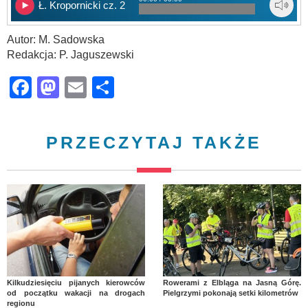
Ł. Kropornicki cz. 2
Autor: M. Sadowska
Redakcja: P. Jaguszewski
Facebook
Mastodon
Email
Share
PRZECZYTAJ TAKŻE
Kilkudziesięciu pijanych kierowców
Rowerami z Elbląga na Jasną Górę.
od początku wakacji na drogach
Pielgrzymi pokonają setki kilometrów
regionu