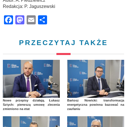
Autor: A. Piedziewicz
Redakcja: P. Jaguszewski
Facebook
Mastodon
Email
Share
PRZECZYTAJ TAKŻE
Nowe przepisy działają. Łukasz
Bartosz Nowicki: transformacja
Sztych: pierwszą umowę zlecenia
energetyczna powinna bazować na
zmieniono na etat
zaufaniu