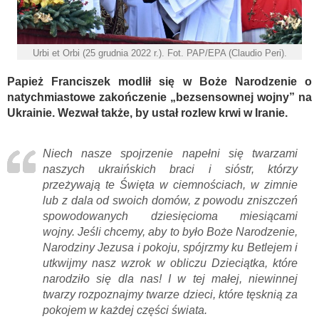
Urbi et Orbi (25 grudnia 2022 r.). Fot. PAP/EPA (Claudio Peri).
Papież Franciszek modlił się w Boże Narodzenie o
natychmiastowe zakończenie „bezsensownej wojny” na
Ukrainie. Wezwał także, by ustał rozlew krwi w Iranie.
Niech nasze spojrzenie napełni się twarzami
naszych ukraińskich braci i sióstr, którzy
przeżywają te Święta w ciemnościach, w zimnie
lub z dala od swoich domów, z powodu zniszczeń
spowodowanych dziesięcioma miesiącami
wojny. Jeśli chcemy, aby to było Boże Narodzenie,
Narodziny Jezusa i pokoju, spójrzmy ku Betlejem i
utkwijmy nasz wzrok w obliczu Dzieciątka, które
narodziło się dla nas! I w tej małej, niewinnej
twarzy rozpoznajmy twarze dzieci, które tęsknią za
pokojem w każdej części świata.