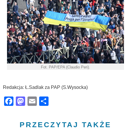
Fot. PAP/EPA (Claudio Peri).
Redakcja: Ł.Sadlak za PAP (S.Wysocka)
Facebook
Mastodon
Email
Share
PRZECZYTAJ TAKŻE