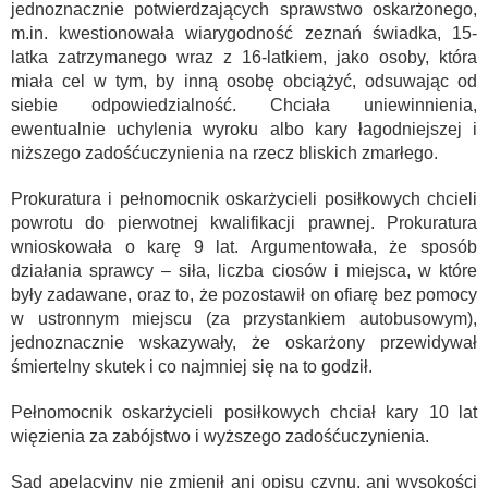
jednoznacznie potwierdzających sprawstwo oskarżonego,
m.in. kwestionowała wiarygodność zeznań świadka, 15-
latka zatrzymanego wraz z 16-latkiem, jako osoby, która
miała cel w tym, by inną osobę obciążyć, odsuwając od
siebie odpowiedzialność. Chciała uniewinnienia,
ewentualnie uchylenia wyroku albo kary łagodniejszej i
niższego zadośćuczynienia na rzecz bliskich zmarłego.
Prokuratura i pełnomocnik oskarżycieli posiłkowych chcieli
powrotu do pierwotnej kwalifikacji prawnej. Prokuratura
wnioskowała o karę 9 lat. Argumentowała, że sposób
działania sprawcy – siła, liczba ciosów i miejsca, w które
były zadawane, oraz to, że pozostawił on ofiarę bez pomocy
w ustronnym miejscu (za przystankiem autobusowym),
jednoznacznie wskazywały, że oskarżony przewidywał
śmiertelny skutek i co najmniej się na to godził.
Pełnomocnik oskarżycieli posiłkowych chciał kary 10 lat
więzienia za zabójstwo i wyższego zadośćuczynienia.
Sąd apelacyjny nie zmienił ani opisu czynu, ani wysokości