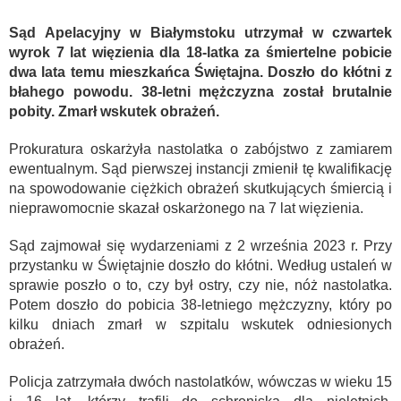
Sąd Apelacyjny w Białymstoku utrzymał w czwartek
wyrok 7 lat więzienia dla 18-latka za śmiertelne pobicie
dwa lata temu mieszkańca Świętajna. Doszło do kłótni z
błahego powodu. 38-letni mężczyzna został brutalnie
pobity. Zmarł wskutek obrażeń.
Prokuratura oskarżyła nastolatka o zabójstwo z zamiarem
ewentualnym. Sąd pierwszej instancji zmienił tę kwalifikację
na spowodowanie ciężkich obrażeń skutkujących śmiercią i
nieprawomocnie skazał oskarżonego na 7 lat więzienia.
Sąd zajmował się wydarzeniami z 2 września 2023 r. Przy
przystanku w Świętajnie doszło do kłótni. Według ustaleń w
sprawie poszło o to, czy był ostry, czy nie, nóż nastolatka.
Potem doszło do pobicia 38-letniego mężczyzny, który po
kilku dniach zmarł w szpitalu wskutek odniesionych
obrażeń.
Policja zatrzymała dwóch nastolatków, wówczas w wieku 15