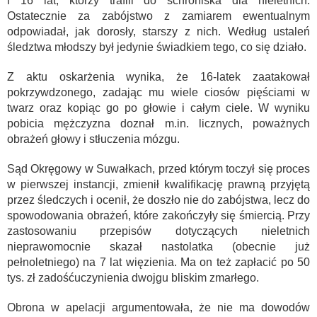
i 16 lat, którzy trafili do schroniska dla nieletnich.
Ostatecznie za zabójstwo z zamiarem ewentualnym
odpowiadał, jak dorosły, starszy z nich. Według ustaleń
śledztwa młodszy był jedynie świadkiem tego, co się działo.
Z aktu oskarżenia wynika, że 16-latek zaatakował
pokrzywdzonego, zadając mu wiele ciosów pięściami w
twarz oraz kopiąc go po głowie i całym ciele. W wyniku
pobicia mężczyzna doznał m.in. licznych, poważnych
obrażeń głowy i stłuczenia mózgu.
Sąd Okręgowy w Suwałkach, przed którym toczył się proces
w pierwszej instancji, zmienił kwalifikację prawną przyjętą
przez śledczych i ocenił, że doszło nie do zabójstwa, lecz do
spowodowania obrażeń, które zakończyły się śmiercią. Przy
zastosowaniu przepisów dotyczących nieletnich
nieprawomocnie skazał nastolatka (obecnie już
pełnoletniego) na 7 lat więzienia. Ma on też zapłacić po 50
tys. zł zadośćuczynienia dwojgu bliskim zmarłego.
Obrona w apelacji argumentowała, że nie ma dowodów