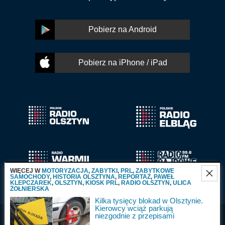
Pobierz na Android
Pobierz na iPhone / iPad
WIĘCEJ W
MOTORYZACJA
,
ZABYTKI
,
PRL
,
ZABYTKOWE
SAMOCHODY
,
HISTORIA OLSZTYNA
,
REPORTAŻ
,
PAWEŁ
KLEPCZAREK
,
OLSZTYN
,
KIOSK PRL
,
RADIO OLSZTYN
,
ULICA
ŻOŁNIERSKA
Kilka tysięcy blokad w Olsztynie.
Kierowcy wciąż parkują
niezgodnie z przepisami
Radio Olsztyn S.A.
Wszystkie prawa