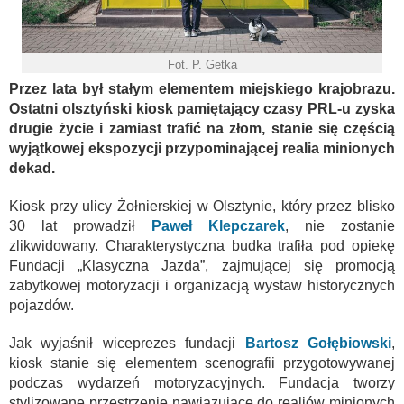
Fot. P. Getka
Przez lata był stałym elementem miejskiego krajobrazu.
Ostatni olsztyński kiosk pamiętający czasy PRL-u zyska
drugie życie i zamiast trafić na złom, stanie się częścią
wyjątkowej ekspozycji przypominającej realia minionych
dekad.
Kiosk przy ulicy Żołnierskiej w Olsztynie, który przez blisko
30 lat prowadził
Paweł Klepczarek
, nie zostanie
zlikwidowany. Charakterystyczna budka trafiła pod opiekę
Fundacji „Klasyczna Jazda”, zajmującej się promocją
zabytkowej motoryzacji i organizacją wystaw historycznych
pojazdów.
Jak wyjaśnił wiceprezes fundacji
Bartosz Gołębiowski
,
kiosk stanie się elementem scenografii przygotowywanej
podczas wydarzeń motoryzacyjnych. Fundacja tworzy
stylizowane przestrzenie nawiązujące do realiów minionych