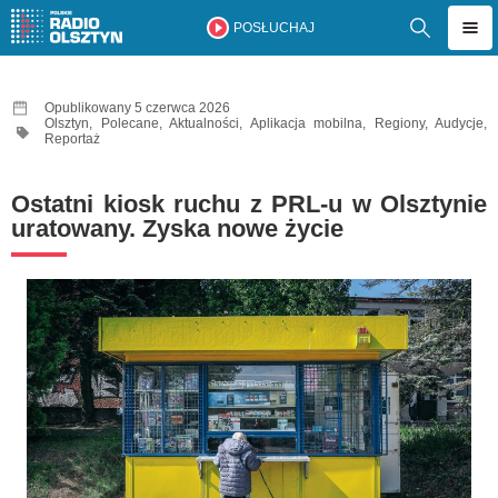
POSŁUCHAJ
Opublikowany 5 czerwca 2026
Olsztyn
,
Polecane
,
Aktualności
,
Aplikacja mobilna
,
Regiony
,
Audycje
,
Reportaż
Ostatni kiosk ruchu z PRL-u w Olsztynie
uratowany. Zyska nowe życie