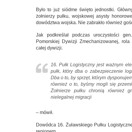
Było to już siódme święto jednostki. Głów
żołnierzy pułku, wojskowej asysty honorow
dowództwa wojska. Nie zabrakło również gośc
Jak podkreślał podczas uroczystości ge
Pomorskiej Dywizji Zmechanizowanej, rola 
całej dywizji.
16. Pułk Logistyczny jest ważnym el
pułk, który dba o zabezpieczenie log
Dba o to, by sprzęt, którym dysponuje
również o to, byśmy mogli się przemi
Żołnierze pułku chronią również gra
nielegalnej migracji
– mówił.
Dowódca 16. Żuławskiego Pułku Logistyczneg
regionem.