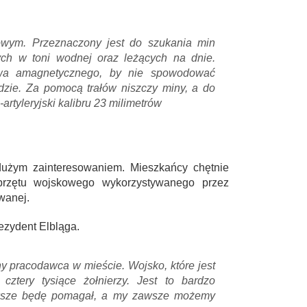
owym. Przeznaczony jest do szukania min
ych w toni wodnej oraz leżących na dnie.
ywa amagnetycznego, by nie spowodować
dzie. Za pomocą trałów niszczy miny, a do
rtyleryjski kalibru 23 milimetrów
 dużym zainteresowaniem. Mieszkańcy chętnie
sprzętu wojskowego wykorzystywanego przez
wanej.
ezydent Elbląga.
ny pracodawca w mieście. Wojsko, które jest
cztery tysiące żołnierzy. Jest to bardzo
zawsze będę pomagał, a my zawsze możemy