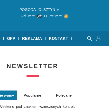
POGODA
OLSZTYN
DZIŚ:
12 °C
JUTRO:
22 °C
Y
OPP
REKLAMA
KONTAKT
NEWSLETTER
ie wpisy
Popularne
Polecane
Weekend pod znakiem wzmożonych kontroli.