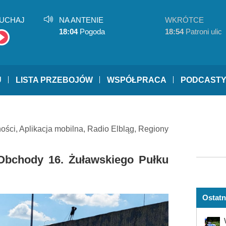
UCHAJ
NA ANTENIE
WKRÓTCE
18:04
Pogoda
18:54
Patroni ulic
U
LISTA PRZEBOJÓW
WSPÓŁPRACA
PODCAST
ności
,
Aplikacja mobilna
,
Radio Elbląg
,
Regiony
Obchody 16. Żuławskiego Pułku
Ostatn