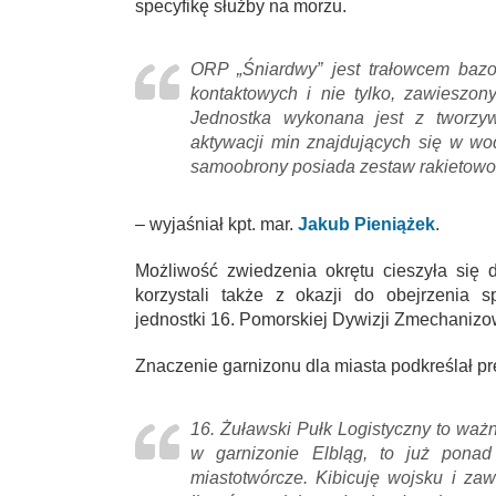
specyfikę służby na morzu.
ORP „Śniardwy” jest trałowcem baz
kontaktowych i nie tylko, zawieszon
Jednostka wykonana jest z tworz
aktywacji min znajdujących się w wo
samoobrony posiada zestaw rakietowo-a
– wyjaśniał kpt. mar.
Jakub Pieniążek
.
Możliwość zwiedzenia okrętu cieszyła się
korzystali także z okazji do obejrzenia 
jednostki 16. Pomorskiej Dywizji Zmechanizo
Znaczenie garnizonu dla miasta podkreślał pr
16. Żuławski Pułk Logistyczny to waż
w garnizonie Elbląg, to już ponad 
miastotwórcze. Kibicuję wojsku i 