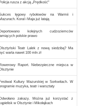
Policja rusza z akcją „Prędkość”
Sukces lęgowy rybołowów na Warmii i
Mazurach. Koral i Maja już latają
Deportowano kolejnych cudzoziemców
łamiących polskie prawo
Olsztyński Teatr Lalek z nową siedzibą? Ma
być warta nawet 100 mln zł
Rowerowy Raport. Niebezpieczne miejsca w
Olsztynie
Festiwal Kultury Mazurskiej w Sorkwitach. W
programie muzyka, teatr i warsztaty
Odwołano zakazy. Można już korzystać z
kąpielisk w Olsztynie i Mikołajkach