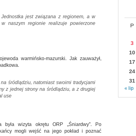
 Jednostka jest związana z regionem, a w
 w naszym regionie realizuje powierzone
P
3
10
jewoda warmińsko-mazurski. Jak zauważył,
17
ypadkowa.
24
31
t na śródlądziu, natomiast swoimi tradycjami
« lip
 z jednej strony na śródlądziu, a z drugiej
al use
ia była wizyta okrętu ORP „Śniardwy”. Po
szkańcy mogli wejść na jego pokład i poznać