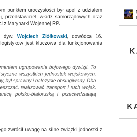
nym punktem uroczystości był apel z udziałem
ej, przedstawicieli władz samorządowych oraz
i z Marynarki Wojennej RP.
n. dyw.
Wojciech Ziółkowski
, dowódca 16.
logistyków jest kluczowa dla funkcjonowania
K
ementem ugrupowania bojowego dywizji. To
istyczne wszystkich jednostek wojskowych.
my, był sprawny i należycie obsługiwany. Dba
eszczać, realizować transport i ruch wojsk.
nicę polsko-białoruską i przeciwdziałają
K
o zwrócił uwagę na silne związki jednostki z