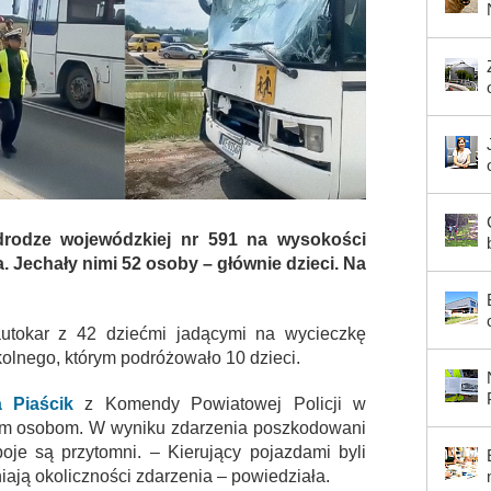
drodze wojewódzkiej nr 591 na wysokości
 Jechały nimi 52 osoby – głównie dzieci. Na
tokar z 42 dziećmi jadącymi na wycieczkę
olnego, którym podróżowało 10 dzieci.
a Piaścik
z Komendy Powiatowej Policji w
óm osobom. W wyniku zdarzenia poszkodowani
boje są przytomni. – Kierujący pojazdami byli
niają okoliczności zdarzenia – powiedziała.