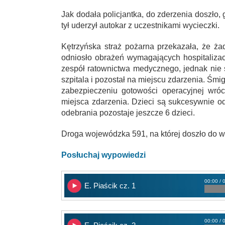
Jak dodała policjantka, do zderzenia doszło,
tył uderzył autokar z uczestnikami wycieczki.
Kętrzyńska straż pożarna przekazała, że ża
odniosło obrażeń wymagających hospitalizac
zespół ratownictwa medycznego, jednak nie 
szpitala i pozostał na miejscu zdarzenia. Ś
zabezpieczeniu gotowości operacyjnej wróc
miejsca zdarzenia. Dzieci są sukcesywnie o
odebrania pozostaje jeszcze 6 dzieci.
Droga wojewódzka 591, na której doszło do wy
Posłuchaj wypowiedzi
00:00 / 
E. Piaścik cz. 1
00:00 / 