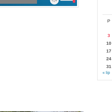
P
3
10
17
24
31
« lip