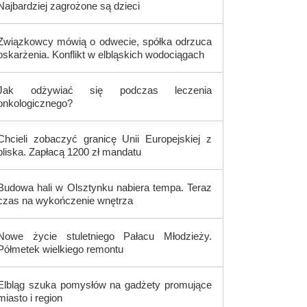
Najbardziej zagrożone są dzieci
Związkowcy mówią o odwecie, spółka odrzuca
oskarżenia. Konflikt w elbląskich wodociągach
Jak odżywiać się podczas leczenia
onkologicznego?
Chcieli zobaczyć granicę Unii Europejskiej z
bliska. Zapłacą 1200 zł mandatu
Budowa hali w Olsztynku nabiera tempa. Teraz
czas na wykończenie wnętrza
Nowe życie stuletniego Pałacu Młodzieży.
Półmetek wielkiego remontu
Elbląg szuka pomysłów na gadżety promujące
miasto i region