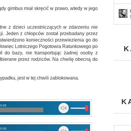
 gdy gimbus miał skręcić w prawo, wtedy w jego
dne z dzieci uczestniczących w zdarzeniu nie
ji. Jeden z chłopców został przebadany przez
stwierdzono konieczności przewiezienia go do
migłowiec Lotniczego Pogotowia Ratunkowego po
K
ił do bazy, nie transportując żadnej osoby z
dbierane przez rodziców. Na chwilę obecną do
padku, jest w tej chwili zablokowana.
K
00:00
00:00