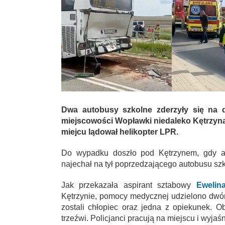
Dwa autobusy szkolne zderzyły się na 
miejscowości Wopławki niedaleko Kętrzyna.
miejcu lądował helikopter LPR.
Do wypadku doszło pod Kętrzynem, gdy au
najechał na tył poprzedzającego autobusu szk
Jak przekazała aspirant sztabowy
Ewelin
Kętrzynie, pomocy medycznej udzielono dw
zostali chłopiec oraz jedna z opiekunek. O
trzeźwi. Policjanci pracują na miejscu i wyjaś