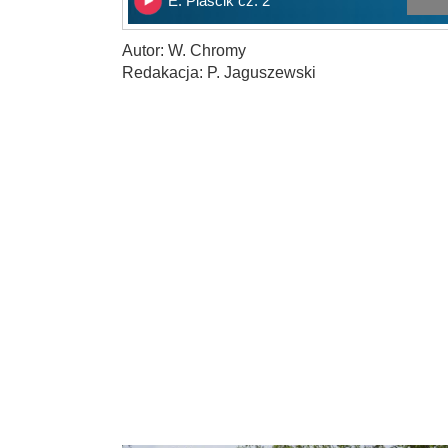
E. Piaścik cz. 2
Autor: W. Chromy
Redakacja: P. Jaguszewski