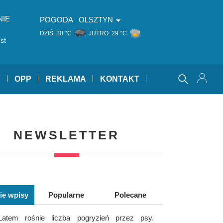
NIE
POGODA
OLSZTYN
DZIŚ:
20 °C
JUTRO:
29 °C
st
Y
OPP
REKLAMA
KONTAKT
NEWSLETTER
ie wpisy
Popularne
Polecane
Latem rośnie liczba pogryzień przez psy.