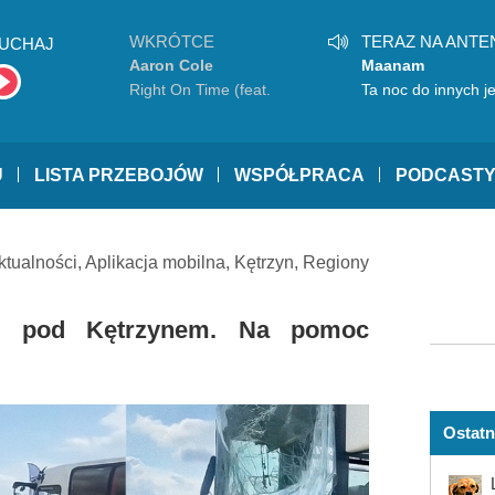
WKRÓTCE
TERAZ NA ANTE
UCHAJ
Aaron Cole
Maanam
Right On Time (feat.
Ta noc do innych je
TobyMac)
niepodobna
U
LISTA PRZEBOJÓW
WSPÓŁPRACA
PODCAST
ktualności
,
Aplikacja mobilna
,
Kętrzyn
,
Regiony
ch pod Kętrzynem. Na pomoc
Ostatn