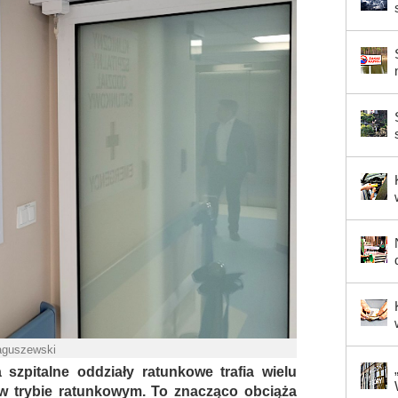
Jaguszewski
 szpitalne oddziały ratunkowe trafia wielu
w trybie ratunkowym. To znacząco obciąża