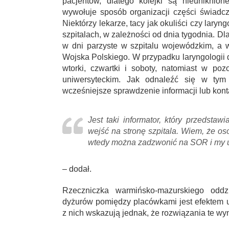
pacjentów, dlatego kolejki są nieuniknio
wywołuje sposób organizacji części świadc
Niektórzy lekarze, tacy jak okuliści czy lary
szpitalach, w zależności od dnia tygodnia. Dl
w dni parzyste w szpitalu wojewódzkim, a w
Wojska Polskiego. W przypadku laryngologii
wtorki, czwartki i soboty, natomiast w p
uniwersyteckim. Jak odnaleźć się w tym 
wcześniejsze sprawdzenie informacji lub kont
Jest taki informator, który przedstawi
wejść na stronę szpitala. Wiem, że o
wtedy można zadzwonić na SOR i my u
– dodał.
Rzeczniczka warmińsko-mazurskiego oddz
dyżurów pomiędzy placówkami jest efektem us
z nich wskazują jednak, że rozwiązania te wy