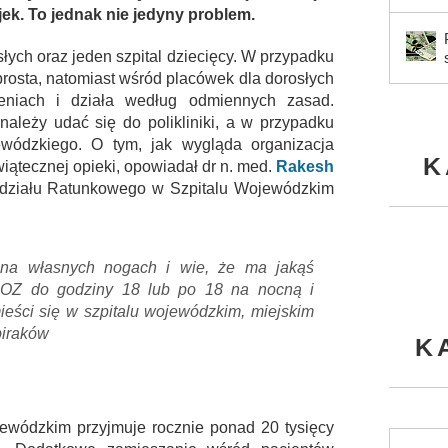
jek. To jednak nie jedyny problem.
osłych oraz jeden szpital dziecięcy. W przypadku
prosta, natomiast wśród placówek dla dorosłych
eniach i działa według odmiennych zasad.
ależy udać się do polikliniki, a w przypadku
wódzkiego. O tym, jak wygląda organizacja
K
iątecznej opieki, opowiadał dr n. med.
Rakesh
Oddziału Ratunkowego w Szpitalu Wojewódzkim
ć na własnych nogach i wie, że ma jakąś
POZ do godziny 18 lub po 18 na nocną i
ieści się w szpitalu wojewódzkim, miejskim
biraków
K
ojewódzkim przyjmuje rocznie ponad 20 tysięcy