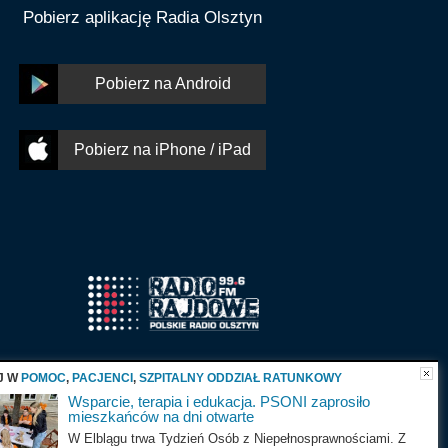
Pobierz aplikację Radia Olsztyn
Pobierz na Android
Pobierz na iPhone / iPad
J W
POMOC
,
PACJENCI
,
SZPITALNY ODDZIAŁ RATUNKOWY
Wsparcie, terapia i edukacja. PSONI zaprosiło
mieszkańców na dni otwarte
W Elblągu trwa Tydzień Osób z Niepełnosprawnościami. Z