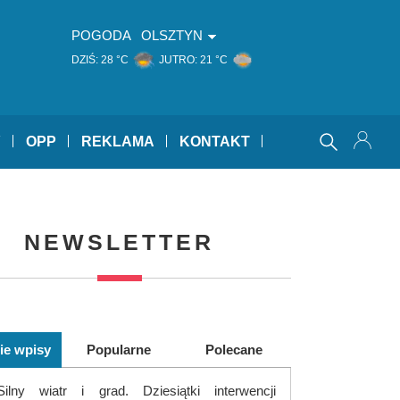
POGODA
OLSZTYN
DZIŚ:
28 °C
JUTRO:
21 °C
Y
OPP
REKLAMA
KONTAKT
NEWSLETTER
ie wpisy
Popularne
Polecane
Silny wiatr i grad. Dziesiątki interwencji