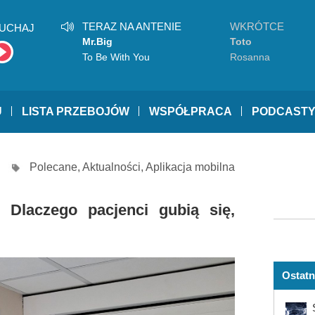
TERAZ NA ANTENIE
WKRÓTCE
UCHAJ
Mr.Big
Toto
To Be With You
Rosanna
U
LISTA PRZEBOJÓW
WSPÓŁPRACA
PODCAST
Polecane
,
Aktualności
,
Aplikacja mobilna
Dlaczego pacjenci gubią się,
Ostatn