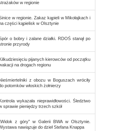
strażaków w regionie
Sinice w regionie. Zakaz kąpieli w Mikołajkach i
na części kąpielisk w Olsztynie
Spór o bobry i zalane działki. RDOŚ stanął po
stronie przyrody
Kilkudziesięciu pijanych kierowców od początku
wakacji na drogach regionu
Nieśmiertelniki z obozu w Boguszach wróciły
do potomków włoskich żołnierzy
Kontrola wykazała nieprawidłowości. Śledztwo
w sprawie pieniędzy trzech szkół
„Widok z góry” w Galerii BWA w Olsztynie.
Wystawa nawiązuje do dzieł Stefana Knappa