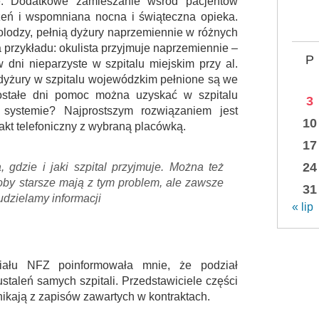
ne. Dodatkowe zamieszanie wśród pacjentów
zeń i wspomniana nocna i świąteczna opieka.
ngolodzy, pełnią dyżury naprzemiennie w różnych
a przykładu: okulista przyjmuje naprzemiennie –
P
 dni nieparzyste w szpitalu miejskim przy al.
 dyżury w szpitalu wojewódzkim pełnione są we
ozostałe dni pomoc można uzyskać w szpitalu
3
systemie? Najprostszym rozwiązaniem jest
10
akt telefoniczny z wybraną placówką.
17
24
a, gdzie i jaki szpital przyjmuje. Można też
soby starsze mają z tym problem, ale zawsze
31
dzielamy informacji
« lip
iału NFZ poinformowała mnie, że podział
taleń samych szpitali. Przedstawiciele części
nikają z zapisów zawartych w kontraktach.