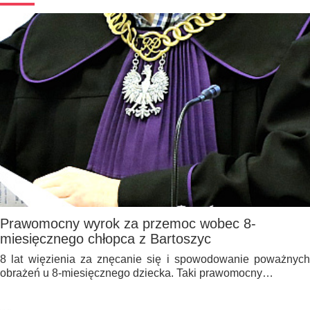
Prawomocny wyrok za przemoc wobec 8-
miesięcznego chłopca z Bartoszyc
8 lat więzienia za znęcanie się i spowodowanie poważnych
obrażeń u 8-miesięcznego dziecka. Taki prawomocny…