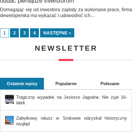
oddać pieniądze inwestorom
Domagając się od inwestora zapłaty za wykonane prace, firma
deweloperska ma wykazać i udowodnić ich…
1
2
3
4
NASTĘPNE »
NEWSLETTER
Ostatnie wpisy
Popularne
Polecane
Tragiczny wypadek na Jeziorze Jagodne. Nie żyje 16-
latek
Zabytkowy ratusz w Srokowie odzyskał historyczny
wygląd