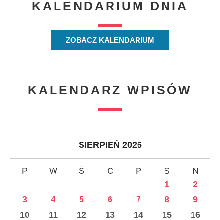
KALENDARIUM DNIA
ZOBACZ KALENDARIUM
KALENDARZ WPISÓW
SIERPIEŃ 2026
P
W
Ś
C
P
S
N
1
2
3
4
5
6
7
8
9
10
11
12
13
14
15
16