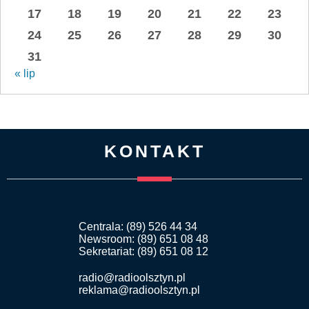
17
18
19
20
21
22
23
24
25
26
27
28
29
30
31
« lip
KONTAKT
Centrala: (89) 526 44 34
Newsroom: (89) 651 08 48
Sekretariat: (89) 651 08 12
radio@radioolsztyn.pl
reklama@radioolsztyn.pl