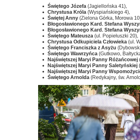
Świętego Józefa
(Jagiellońska 41),
Chrystusa Króla
(Wyspiańskiego 4),
Świętej Anny
(Zielona Górka, Morowa 10
Błogosławionego Kard. Stefana Wyszy
Błogosławionego Kard. Stefana Wyszy
Świętego Mateusza
(ul. Popiełuszki 20),
Chrystusa Odkupiciela Człowieka
(ul. 
Świętego Franciszka z Asyżu
(Dybowski
Świętego Wawrzyńca
(Gutkowo, Bałtycka
Najświętszej Maryi Panny Różańcowej
(
Najświętszej Maryi Panny Saletyńskiej
(
Najświętszej Maryi Panny Wspomożyci
Świętego Arnolda
(Redykajny, św. Arnold