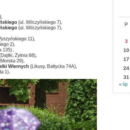
),
ńskiego
(ul. Wilczyńskiego 7),
P
ńskiego
(ul. Wilczyńskiego 7),
Wyszyńskiego 11),
3
ego 2),
 135) ,
10
Dajtki, Żytnia 68)
,
17
Morska 29),
elki Wiernych
(Likusy, Bałtycka 74A),
24
a 1).
31
« lip