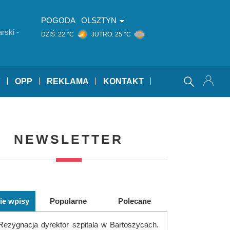
POGODA
OLSZTYN
rski -
DZIŚ:
22 °C
JUTRO:
25 °C
Y
OPP
REKLAMA
KONTAKT
NEWSLETTER
ie wpisy
Popularne
Polecane
Rezygnacja dyrektor szpitala w Bartoszycach.