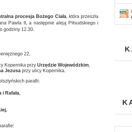
tralna procesja Bożego Ciała
, która przeszła
ana Pawła II, a następnie aleją Piłsudskiego i
ło godziny 12.30.
K
Pieniężnego 22,
icy Kopernika przy
Urzędzie Wojewódzkim
,
na Jezusa
przy ulicy Kopernika.
olsztyńskich parafii:
 i Rafała,
K
iej,
arafie: