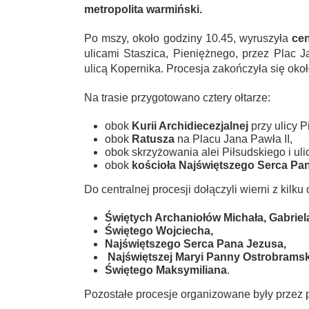
metropolita warmiński.
Po mszy, około godziny 10.45, wyruszyła
cen
ulicami Staszica, Pieniężnego, przez Plac J
ulicą Kopernika. Procesja zakończyła się oko
Na trasie przygotowano cztery ołtarze:
obok
Kurii Archidiecezjalnej
przy ulicy 
obok
Ratusza
na Placu Jana Pawła II,
obok skrzyżowania alei Piłsudskiego i ul
obok
kościoła Najświętszego Serca Pa
Do centralnej procesji dołączyli wierni z kilku 
Świętych Archaniołów Michała, Gabriela
Świętego Wojciecha,
Najświętszego Serca Pana Jezusa,
Najświętszej Maryi Panny Ostrobramsk
Świętego Maksymiliana
.
Pozostałe procesje organizowane były przez p