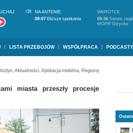
UCHAJ
NA ANTENIE
WKRÓTCE
09:07
Bliższe spotkania
09:36
Serwis żegla
MOPR Giżycko
U
LISTA PRZEBOJÓW
WSPÓŁPRACA
PODCAST
lsztyn
,
Aktualności
,
Aplikacja mobilna
,
Regiony
cami miasta przeszły procesje
Ostatn