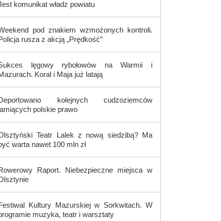
Jest komunikat władz powiatu
Weekend pod znakiem wzmożonych kontroli.
Policja rusza z akcją „Prędkość”
Sukces lęgowy rybołowów na Warmii i
Mazurach. Koral i Maja już latają
Deportowano kolejnych cudzoziemców
łamiących polskie prawo
Olsztyński Teatr Lalek z nową siedzibą? Ma
być warta nawet 100 mln zł
Rowerowy Raport. Niebezpieczne miejsca w
Olsztynie
Festiwal Kultury Mazurskiej w Sorkwitach. W
programie muzyka, teatr i warsztaty