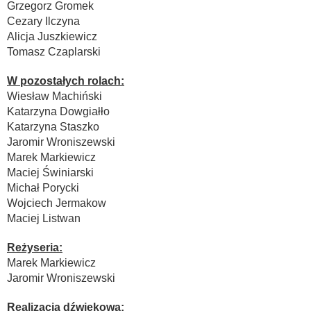
Grzegorz Gromek
Cezary Ilczyna
Alicja Juszkiewicz
Tomasz Czaplarski
W pozostałych rolach:
Wiesław Machiński
Katarzyna Dowgiałło
Katarzyna Staszko
Jaromir Wroniszewski
Marek Markiewicz
Maciej Świniarski
Michał Porycki
Wojciech Jermakow
Maciej Listwan
Reżyseria:
Marek Markiewicz
Jaromir Wroniszewski
Realizacja dźwiękowa: