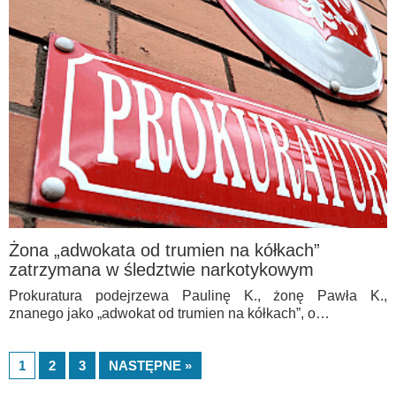
Żona „adwokata od trumien na kółkach”
zatrzymana w śledztwie narkotykowym
Prokuratura podejrzewa Paulinę K., żonę Pawła K.,
znanego jako „adwokat od trumien na kółkach”, o…
1
2
3
NASTĘPNE »