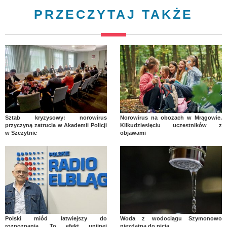
PRZECZYTAJ TAKŻE
Sztab kryzysowy: norowirus
Norowirus na obozach w Mrągowie.
przyczyną zatrucia w Akademii Policji
Kilkudziesięciu uczestników z
w Szczytnie
objawami
Polski miód łatwiejszy do
Woda z wodociągu Szymonowo
rozpoznania. To efekt unijnej
niezdatna do picia