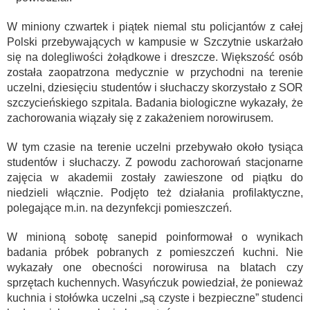
W miniony czwartek i piątek niemal stu policjantów z całej
Polski przebywających w kampusie w Szczytnie uskarżało
się na dolegliwości żołądkowe i dreszcze. Większość osób
została zaopatrzona medycznie w przychodni na terenie
uczelni, dziesięciu studentów i słuchaczy skorzystało z SOR
szczycieńskiego szpitala. Badania biologiczne wykazały, że
zachorowania wiązały się z zakażeniem norowirusem.
W tym czasie na terenie uczelni przebywało około tysiąca
studentów i słuchaczy. Z powodu zachorowań stacjonarne
zajęcia w akademii zostały zawieszone od piątku do
niedzieli włącznie. Podjęto też działania profilaktyczne,
polegające m.in. na dezynfekcji pomieszczeń.
W minioną sobotę sanepid poinformował o wynikach
badania próbek pobranych z pomieszczeń kuchni. Nie
wykazały one obecności norowirusa na blatach czy
sprzętach kuchennych. Wasyńczuk powiedział, że ponieważ
kuchnia i stołówka uczelni „są czyste i bezpieczne” studenci