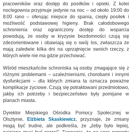
pracowników oraz dostęp do posiłków i opieki. Z kolei
noclegownia przyjmuje jedynie na noc – od około 19:00 do
8:00 rano – oferując miejsce do spania, ciepły posiłek i
możliwość podstawowej higieny. Brak całodobowego
schronienia oraz ograniczony dostęp do wsparcia
powodują, że osoby w kryzysie bezdomności czują się
zdezorientowane i obawiają się o swój los, zwłaszcza że
mają zaledwie kilka dni na uprzątnięcie swoich rzeczy, z
których wiele nie ma gdzie przechować.
Wśród mieszkańców schroniska są osoby zmagające się z
różnymi problemami – uzależnieniami, chorobami i innymi
dysfunkcjami – dla których zmiana ta oznacza poważne
komplikacje życiowe. Czują się potraktowani przedmiotowo,
jakby ich potrzeby i bezpieczeństwo były pomijane w
planach miasta.
Dyrektor Miejskiego Ośrodka Pomocy Społecznej w
Olsztynie,
Elżbieta Skaskiewicz
, przyznaje, że zmiany
mogą być trudne, ale podkreśla, że „żeby było lepiej,