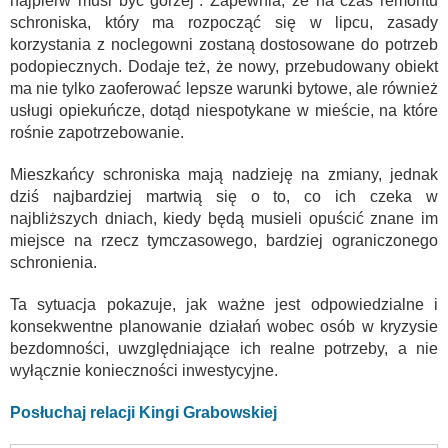
najpierw musi być gorzej”. Zapewnia, że na czas remontu
schroniska, który ma rozpocząć się w lipcu, zasady
korzystania z noclegowni zostaną dostosowane do potrzeb
podopiecznych. Dodaje też, że nowy, przebudowany obiekt
ma nie tylko zaoferować lepsze warunki bytowe, ale również
usługi opiekuńcze, dotąd niespotykane w mieście, na które
rośnie zapotrzebowanie.
Mieszkańcy schroniska mają nadzieję na zmiany, jednak
dziś najbardziej martwią się o to, co ich czeka w
najbliższych dniach, kiedy będą musieli opuścić znane im
miejsce na rzecz tymczasowego, bardziej ograniczonego
schronienia.
Ta sytuacja pokazuje, jak ważne jest odpowiedzialne i
konsekwentne planowanie działań wobec osób w kryzysie
bezdomności, uwzględniające ich realne potrzeby, a nie
wyłącznie konieczności inwestycyjne.
Posłuchaj relacji Kingi Grabowskiej