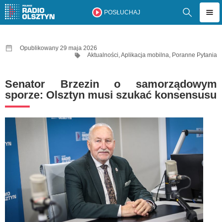
POSŁUCHAJ
Opublikowany 29 maja 2026
Aktualności
,
Aplikacja mobilna
,
Poranne Pytania
Senator Brzezin o samorządowym
sporze: Olsztyn musi szukać konsensusu