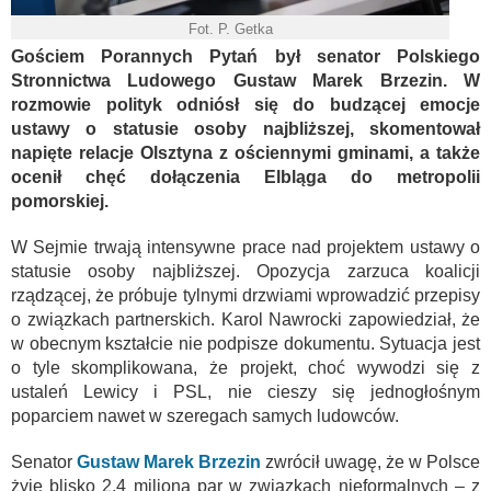
Fot. P. Getka
Gościem Porannych Pytań był senator Polskiego
Stronnictwa Ludowego Gustaw Marek Brzezin. W
rozmowie polityk odniósł się do budzącej emocje
ustawy o statusie osoby najbliższej, skomentował
napięte relacje Olsztyna z ościennymi gminami, a także
ocenił chęć dołączenia Elbląga do metropolii
pomorskiej.
W Sejmie trwają intensywne prace nad projektem ustawy o
statusie osoby najbliższej. Opozycja zarzuca koalicji
rządzącej, że próbuje tylnymi drzwiami wprowadzić przepisy
o związkach partnerskich. Karol Nawrocki zapowiedział, że
w obecnym kształcie nie podpisze dokumentu. Sytuacja jest
o tyle skomplikowana, że projekt, choć wywodzi się z
ustaleń Lewicy i PSL, nie cieszy się jednogłośnym
poparciem nawet w szeregach samych ludowców.
Senator
Gustaw Marek Brzezin
zwrócił uwagę, że w Polsce
żyje blisko 2,4 miliona par w związkach nieformalnych – z