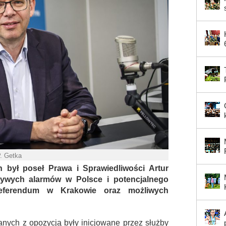
P. Getka
był poseł Prawa i Sprawiedliwości Artur
zywych alarmów w Polsce i potencjalnego
referendum w Krakowie oraz możliwych
nych z opozycją były inicjowane przez służby