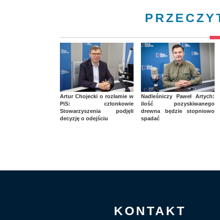
PRZECZY
Artur Chojecki o rozłamie w
Nadleśniczy Paweł Artych:
PiS: członkowie
ilość pozyskiwanego
Stowarzyszenia podjęli
drewna będzie stopniowo
decyzję o odejściu
spadać
KONTAKT