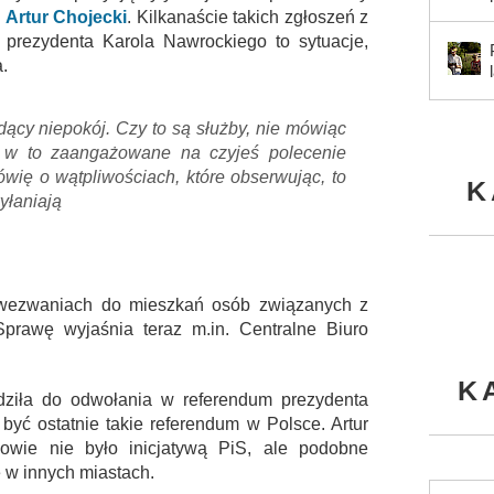
S
Artur Chojecki
. Kilkanaście takich zgłoszeń z
a prezydenta Karola Nawrockiego to sytuacje,
.
idący niepokój. Czy to są służby, nie mówiąc
 są w to zaangażowane na czyjeś polecenie
ówię o wątpliwościach, które obserwując, to
K
yłaniają
 wezwaniach do mieszkań osób związanych z
Sprawę wyjaśnia teraz m.in. Centralne Biuro
K
ziła do odwołania w referendum prezydenta
być ostatnie takie referendum w Polsce. Artur
owie nie było inicjatywą PiS, ale podobne
 w innych miastach.