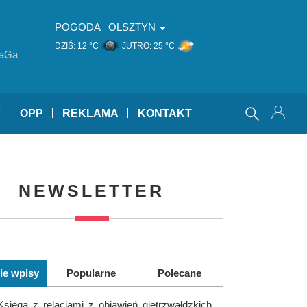
POGODA
OLSZTYN
DZIŚ:
12 °C
JUTRO:
25 °C
aGa
Y
OPP
REKLAMA
KONTAKT
NEWSLETTER
ie wpisy
Popularne
Polecane
Księga z relacjami z objawień gietrzwałdzkich