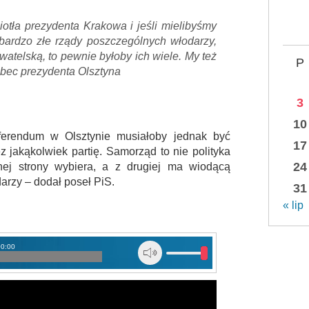
iotła prezydenta Krakowa i jeśli mielibyśmy
bardzo złe rządy poszczególnych włodarzy,
telską, to pewnie byłoby ich wiele. My też
P
bec prezydenta Olsztyna
3
10
ferendum w Olsztynie musiałoby jednak być
17
z jakąkolwiek partię. Samorząd to nie polityka
24
nej strony wybiera, a z drugiej ma wiodącą
darzy – dodał poseł PiS.
31
« lip
00:00