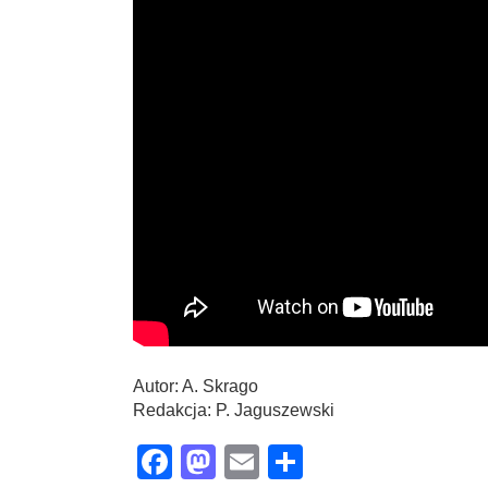
Autor: A. Skrago
Redakcja: P. Jaguszewski
Facebook
Mastodon
Email
Share