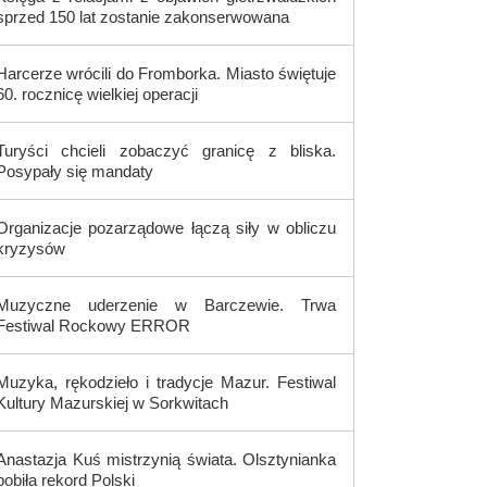
sprzed 150 lat zostanie zakonserwowana
Harcerze wrócili do Fromborka. Miasto świętuje
60. rocznicę wielkiej operacji
Turyści chcieli zobaczyć granicę z bliska.
Posypały się mandaty
Organizacje pozarządowe łączą siły w obliczu
kryzysów
Muzyczne uderzenie w Barczewie. Trwa
Festiwal Rockowy ERROR
Muzyka, rękodzieło i tradycje Mazur. Festiwal
Kultury Mazurskiej w Sorkwitach
Anastazja Kuś mistrzynią świata. Olsztynianka
pobiła rekord Polski