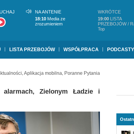
UCHAJ
NA ANTENIE
WKRÓTCE
18:10
Media ze
19:00
LISTA
zrozumieniem
PRZEBOJÓW / R
Top
U
LISTA PRZEBOJÓW
WSPÓŁPRACA
PODCAST
ktualności
,
Aplikacja mobilna
,
Poranne Pytania
 alarmach, Zielonym Ładzie i
Ostatn