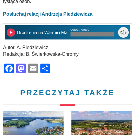
tysiąca osób.
Posłuchaj relacji Andrzeja Piedziewicza
00:00 / 00:00
Urodzenia na Warmii i Mazurach
Autor: A. Piedziewicz
Redakcja: B. Świerkowska-Chromy
Facebook
Mastodon
Email
Share
PRZECZYTAJ TAKŻE