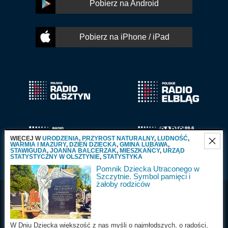
Pobierz na Android
Pobierz na iPhone / iPad
WIĘCEJ W
URODZENIA
,
PRZYROST NATURALNY
,
LUDNOŚĆ
,
WARMIA I MAZURY
,
DZIEŃ DZIECKA
,
GMINA LUBAWA
,
STAWIGUDA
,
JOANNA BALCERZAK
,
MIESZKAŃCY
,
URZĄD
STATYSTYCZNY W OLSZTYNIE
,
STATYSTYKA
Pomnik Dziecka Utraconego w
Szczytnie. Symbol pamięci i
żałoby rodziców
Radio Olsztyn S.A.
Wszystkie prawa
2025
zastrzeżone
W Dniu Dziecka większość z nas myśli o najmłodszych, o radości,