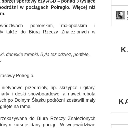
, sprzęt sportowy czy AGD – ponad 3 tysiące
odróżni w pociągach Polregio. Więcej niż
om.
ództwach pomorskim, małopolskim i
fiły także do Biura Rzeczy Znalezionych w
K
ki, damskie torebki. Była też odzież, portfele,
y
rasowy Polregio.
ietypowe przedmioty, np. skrzypce i gitary,
y, narty i deski snowboardowe, a nawet robota
K
ch po Dolnym Śląsku podróżni zostawili mały
ągnięte na ramę.
przekazywana do Biura Rzeczy Znalezionych
tórym kursuje dany pociąg. W województwie