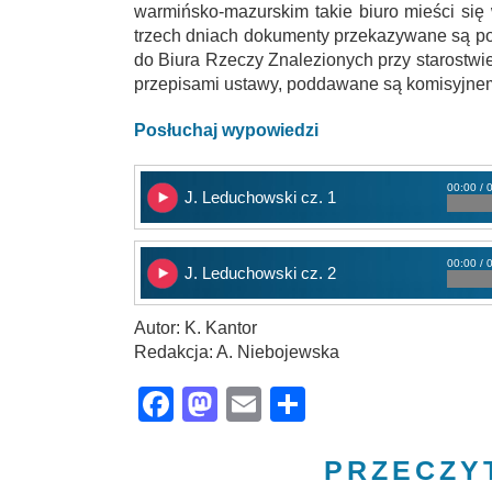
warmińsko-mazurskim takie biuro mieści się 
trzech dniach dokumenty przekazywane są polic
do Biura Rzeczy Znalezionych przy starostwi
przepisami ustawy, poddawane są komisyjnem
Posłuchaj wypowiedzi
00:00 / 
J. Leduchowski cz. 1
00:00 / 
J. Leduchowski cz. 2
Autor: K. Kantor
Redakcja: A. Niebojewska
Facebook
Mastodon
Email
Share
PRZECZY