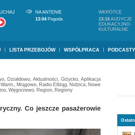
UCHAJ
NA ANTENIE
WKRÓTCE
13:04
Pogoda
13:15
AUDYCJE
EDUKACYJNO-
KULTURALNE
U
LISTA PRZEBOJÓW
WSPÓŁPRACA
PODCAST
wo
,
Działdowo
,
Aktualności
,
Giżycko
,
Aplikacja
 Warm.
,
Mrągowo
,
Radio Elbląg
,
Nidzica
,
Nowe
tno
,
Węgorzewo
,
Region
,
Regiony
ktryczny. Co jeszcze pasażerowie
Ostatn