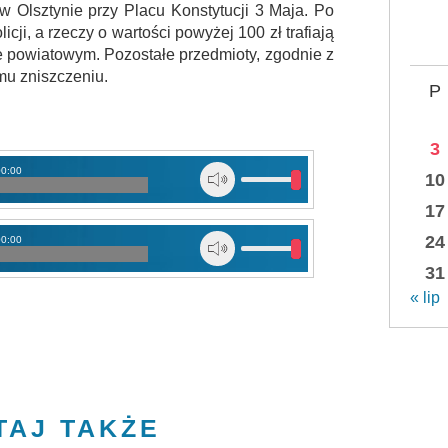
w Olsztynie przy Placu Konstytucji 3 Maja. Po
ji, a rzeczy o wartości powyżej 100 zł trafiają
e powiatowym. Pozostałe przedmioty, zgodnie z
u zniszczeniu.
P
3
00:00
10
17
24
00:00
31
« lip
TAJ TAKŻE