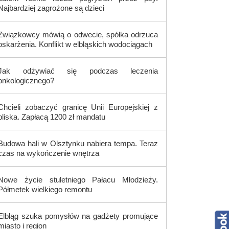
Najbardziej zagrożone są dzieci
Związkowcy mówią o odwecie, spółka odrzuca
oskarżenia. Konflikt w elbląskich wodociągach
Jak odżywiać się podczas leczenia
onkologicznego?
Chcieli zobaczyć granicę Unii Europejskiej z
bliska. Zapłacą 1200 zł mandatu
Budowa hali w Olsztynku nabiera tempa. Teraz
czas na wykończenie wnętrza
Nowe życie stuletniego Pałacu Młodzieży.
Półmetek wielkiego remontu
Elbląg szuka pomysłów na gadżety promujące
miasto i region