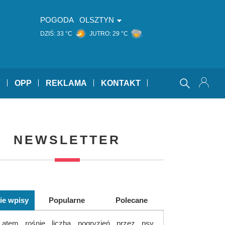
POGODA
OLSZTYN
DZIŚ:
33 °C
JUTRO:
29 °C
Y
OPP
REKLAMA
KONTAKT
NEWSLETTER
ie wpisy
Popularne
Polecane
Latem rośnie liczba pogryzień przez psy.