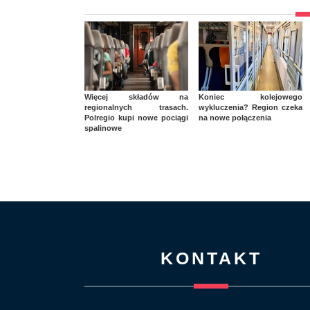
Więcej składów na
Koniec kolejowego
regionalnych trasach.
wykluczenia? Region czeka
Polregio kupi nowe pociągi
na nowe połączenia
spalinowe
KONTAKT