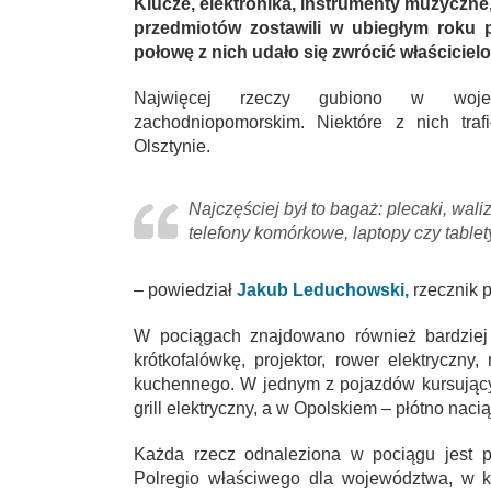
Klucze, elektronika, instrumenty muzyczne
przedmiotów zostawili w ubiegłym roku p
połowę z nich udało się zwrócić właściciel
Najwięcej rzeczy gubiono w wojew
zachodniopomorskim. Niektóre z nich tra
Olsztynie.
Najczęściej był to bagaż: plecaki, waliz
telefony komórkowe, laptopy czy tablet
– powiedział
Jakub Leduchowski,
rzecznik p
W pociągach znajdowano również bardziej n
krótkofalówkę, projektor, rower elektryczn
kuchennego. W jednym z pojazdów kursujący
grill elektryczny, a w Opolskiem – płótno naci
Każda rzecz odnaleziona w pociągu jest 
Polregio właściwego dla województwa, w k