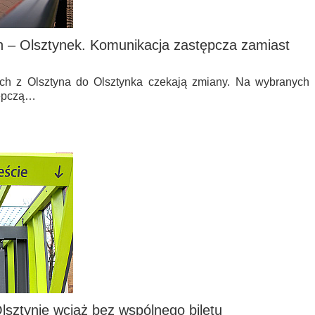
n – Olsztynek. Komunikacja zastępcza zamiast
h z Olsztyna do Olsztynka czekają zmiany. Na wybranych
tępczą…
lsztynie wciąż bez wspólnego biletu