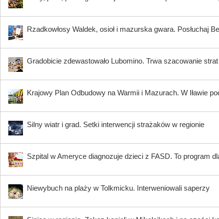
Rzadkowłosy Waldek, osioł i mazurska gwara. Posłuchaj B
Gradobicie zdewastowało Lubomino. Trwa szacowanie strat
Krajowy Plan Odbudowy na Warmii i Mazurach. W Iławie p
Silny wiatr i grad. Setki interwencji strażaków w regionie
Szpital w Ameryce diagnozuje dzieci z FASD. To program dla
Niewybuch na plaży w Tolkmicku. Interweniowali saperzy