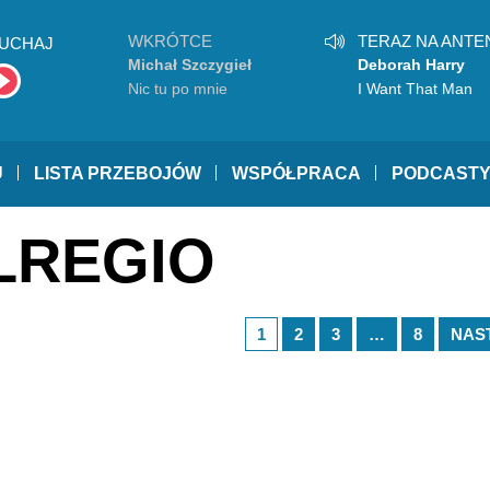
WKRÓTCE
TERAZ NA ANTE
UCHAJ
Michał Szczygieł
Deborah Harry
Nic tu po mnie
I Want That Man
U
LISTA PRZEBOJÓW
WSPÓŁPRACA
PODCAST
OLREGIO
1
2
3
…
8
NAS