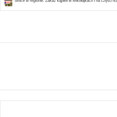
Sinice w regionie. Zakaz kąpieli w Mikołajkach i na części k