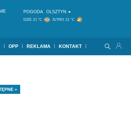
NIE
POGODA
OLSZTYN
DZIŚ:
21 °C
JUTRO:
21 °C
Y
OPP
REKLAMA
KONTAKT
TĘPNE »