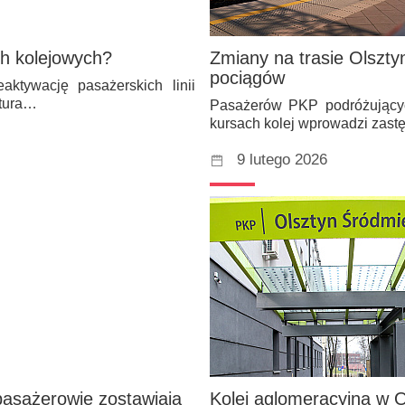
ch kolejowych?
Zmiany na trasie Olszty
pociągów
ktywację pasażerskich linii
ktura…
Pasażerów PKP podróżującyc
kursach kolej wprowadzi zas
9 lutego 2026
 pasażerowie zostawiają
Kolej aglomeracyjna w O