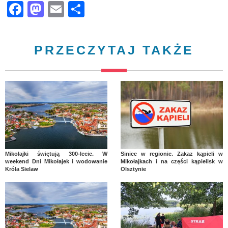
Facebook
Mastodon
Email
Share
PRZECZYTAJ TAKŻE
Mikołajki świętują 300-lecie. W
Sinice w regionie. Zakaz kąpieli w
weekend Dni Mikołajek i wodowanie
Mikołajkach i na części kąpielisk w
Króla Sielaw
Olsztynie