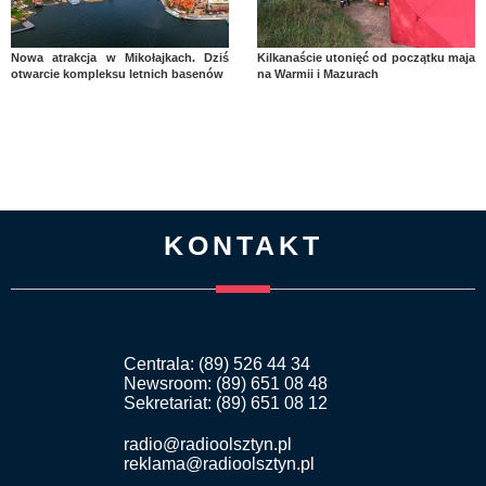
Nowa atrakcja w Mikołajkach. Dziś
Kilkanaście utonięć od początku maja
otwarcie kompleksu letnich basenów
na Warmii i Mazurach
KONTAKT
Centrala: (89) 526 44 34
Newsroom: (89) 651 08 48
Sekretariat: (89) 651 08 12
radio@radioolsztyn.pl
reklama@radioolsztyn.pl