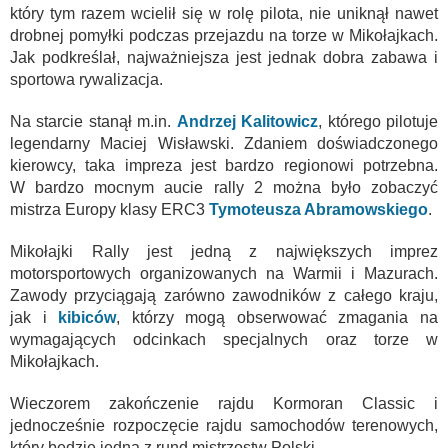
który tym razem wcielił się w rolę pilota, nie uniknął nawet
drobnej pomyłki podczas przejazdu na torze w Mikołajkach.
Jak podkreślał, najważniejsza jest jednak dobra zabawa i
sportowa rywalizacja.
Na starcie stanął m.in.
Andrzej Kalitowicz
, którego pilotuje
legendarny Maciej Wisławski. Zdaniem doświadczonego
kierowcy, taka impreza jest bardzo regionowi potrzebna.
W bardzo mocnym aucie rally 2 można było zobaczyć
mistrza Europy klasy ERC3
Tymoteusza Abramowskiego
.
Mikołajki Rally jest jedną z największych imprez
motorsportowych organizowanych na Warmii i Mazurach.
Zawody przyciągają zarówno zawodników z całego kraju,
jak i
kibiców
, którzy mogą obserwować zmagania na
wymagających odcinkach specjalnych oraz torze w
Mikołajkach.
Wieczorem zakończenie rajdu Kormoran Classic i
jednocześnie rozpoczęcie rajdu samochodów terenowych,
który będzie jedną z rund mistrzostw Polski.