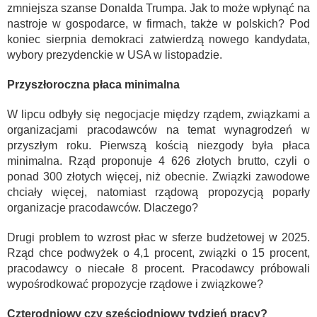
zmniejsza szanse Donalda Trumpa. Jak to może wpłynąć na
nastroje w gospodarce, w firmach, także w polskich? Pod
koniec sierpnia demokraci zatwierdzą nowego kandydata,
wybory prezydenckie w USA w listopadzie.
Przyszłoroczna płaca minimalna
W lipcu odbyły się negocjacje między rządem, związkami a
organizacjami pracodawców na temat wynagrodzeń w
przyszłym roku. Pierwszą kością niezgody była płaca
minimalna. Rząd proponuje 4 626 złotych brutto, czyli o
ponad 300 złotych więcej, niż obecnie. Związki zawodowe
chciały więcej, natomiast rządową propozycją poparły
organizacje pracodawców. Dlaczego?
Drugi problem to wzrost płac w sferze budżetowej w 2025.
Rząd chce podwyżek o 4,1 procent, związki o 15 procent,
pracodawcy o niecałe 8 procent. Pracodawcy próbowali
wypośrodkować propozycje rządowe i związkowe?
Czterodniowy czy sześciodniowy tydzień pracy?