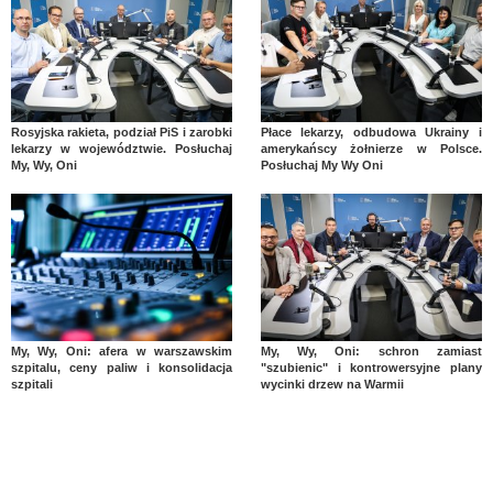
Rosyjska rakieta, podział PiS i zarobki
Płace lekarzy, odbudowa Ukrainy i
lekarzy w województwie. Posłuchaj
amerykańscy żołnierze w Polsce.
My, Wy, Oni
Posłuchaj My Wy Oni
My, Wy, Oni: afera w warszawskim
My, Wy, Oni: schron zamiast
szpitalu, ceny paliw i konsolidacja
"szubienic" i kontrowersyjne plany
szpitali
wycinki drzew na Warmii