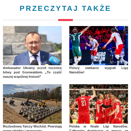
PRZECZYTAJ TAKŻE
Ambasador Ukrainy uczcił rocznicę
Polscy siatkarze wygrali Ligę
bitwy pod Grunwaldem. „To część
Narodów!
naszej wspólnej historii”
Rozbudowa Tarczy Wschód. Powstają
Polska w finale Ligi Narodów.
nowe obiekty i magazyny
Całkowita dominacja w meczu ze