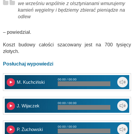
we wrześniu wspólnie z olsztynianami wmurujemy
kamień węgielny i będziemy zbierać pieniądze na
odlew
– powiedział.
Koszt budowy całości szacowany jest na 700 tysięcy
złotych.
Posłuchaj wypowiedzi
00:00 / 00:00
M. Kuchciński
00:00 / 00:00
J. Wijaczek
00:00 / 00:00
P. Żuchowski