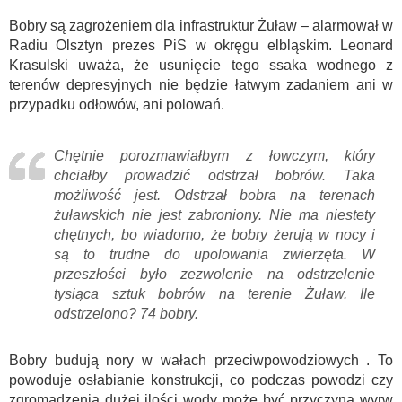
Bobry są zagrożeniem dla infrastruktur Żuław – alarmował w
Radiu Olsztyn prezes PiS w okręgu elbląskim. Leonard
Krasulski uważa, że usunięcie tego ssaka wodnego z
terenów depresyjnych nie będzie łatwym zadaniem ani w
przypadku odłowów, ani polowań.
Chętnie porozmawiałbym z łowczym, który
chciałby prowadzić odstrzał bobrów. Taka
możliwość jest. Odstrzał bobra na terenach
żuławskich nie jest zabroniony. Nie ma niestety
chętnych, bo wiadomo, że bobry żerują w nocy i
są to trudne do upolowania zwierzęta. W
przeszłości było zezwolenie na odstrzelenie
tysiąca sztuk bobrów na terenie Żuław. Ile
odstrzelono? 74 bobry.
Bobry budują nory w wałach przeciwpowodziowych . To
powoduje osłabianie konstrukcji, co podczas powodzi czy
zgromadzenia dużej ilości wody może być przyczyną wyrw