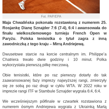
Fot. PAP/EPA
Maja Chwalińska pokonała rozstawioną z numerem 25.
Rosjankę Dianę Sznajder 7:6 (7-4), 6:4 i awansowała do
finału wielkoszlemowego turnieju French Open w
Paryżu. Polska tenisistka o tytuł zagra z inną
zawodniczką z tego kraju – Mirrą Andriejewą.
Dwusetowe starcie na korcie centralnym im. Philippe’a
Chatriera trwało dwie godziny i 10 minut. Polka
wykorzystała pierwszą piłkę meczową.
Obie tenisistki, które po raz pierwszy dotarły do tak
zaawansowanej fazy imprezy najwyższej rangi, zmierzyły
się ze sobą po raz drugi w cyklu WTA. W 2022 roku w
imprezie rangi ITF w Stambule Sznajder wygrała 6:4, 6:4.
We wcześniejszym półfinale w czwartek rozstawiona z
numerem ósmym Andriejewa wygrała z Ukrainką Martą