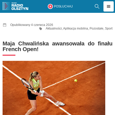
POSŁUCHAJ
Opublikowany 4 czerwca 2026
Aktualności
,
Aplikacja mobilna
,
Pozostałe
,
Sport
Maja Chwalińska awansowała do finału
French Open!