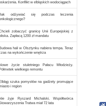
oskarżenia. Konflikt w elbląskich wodociągach
Jak odżywiać się podczas leczenia
onkologicznego?
Chcieli zobaczyć granicę Unii Europejskiej z
bliska. Zapłacą 1200 zł mandatu
Budowa hali w Olsztynku nabiera tempa. Teraz
czas na wykończenie wnętrza
Nowe życie stuletniego Pałacu Młodzieży.
Półmetek wielkiego remontu
Elbląg szuka pomysłów na gadżety promujące
miasto i region
Nie żyje Ryszard Michalski. Współtwórca
Stowarzyszenia Tratwa miał 72 lata