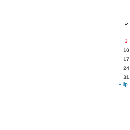
P
3
10
17
24
31
« lip