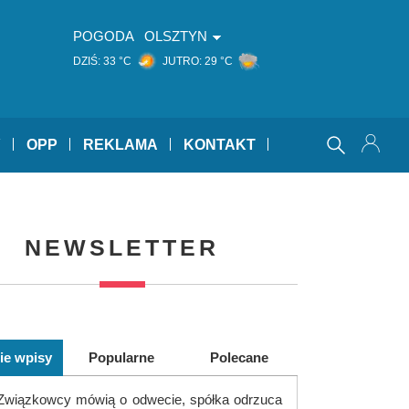
POGODA
OLSZTYN
DZIŚ:
33 °C
JUTRO:
29 °C
Y
OPP
REKLAMA
KONTAKT
NEWSLETTER
ie wpisy
Popularne
Polecane
Związkowcy mówią o odwecie, spółka odrzuca