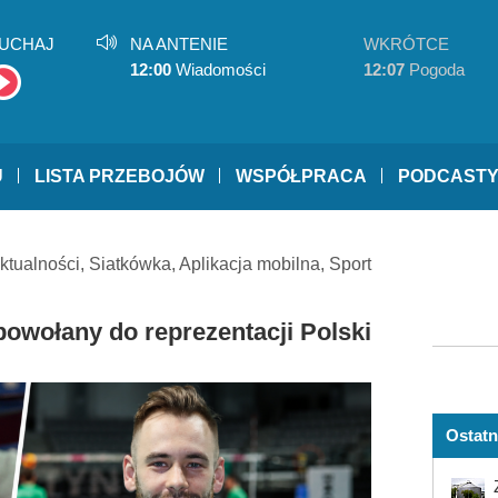
UCHAJ
NA ANTENIE
WKRÓTCE
12:00
Wiadomości
12:07
Pogoda
U
LISTA PRZEBOJÓW
WSPÓŁPRACA
PODCAST
ktualności
,
Siatkówka
,
Aplikacja mobilna
,
Sport
powołany do reprezentacji Polski
Ostatn