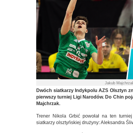
Jakub Majchrzak
Dwóch siatkarzy Indykpolu AZS Olsztyn zna
pierwszy turniej Ligi Narodów. Do Chin po
Majchrzak.
Trener Nikola Grbić powołał na ten turni
siatkarzy olsztyńskiej drużyny: Aleksandra Śl