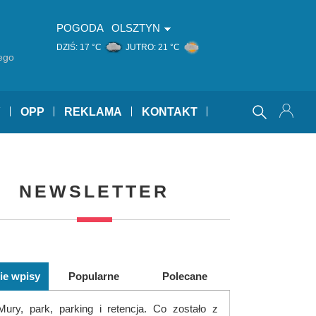
POGODA
OLSZTYN
DZIŚ:
17 °C
JUTRO:
21 °C
ego
Y
OPP
REKLAMA
KONTAKT
NEWSLETTER
ie wpisy
Popularne
Polecane
Mury, park, parking i retencja. Co zostało z