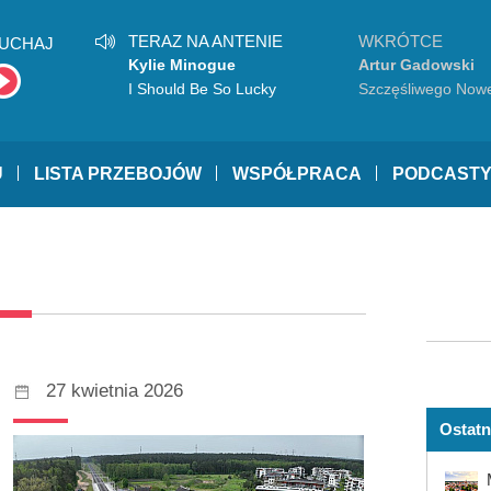
TERAZ NA ANTENIE
WKRÓTCE
UCHAJ
Kylie Minogue
Artur Gadowski
I Should Be So Lucky
Szczęśliwego Now
Jorku
U
LISTA PRZEBOJÓW
WSPÓŁPRACA
PODCAST
27 kwietnia 2026
Ostatn