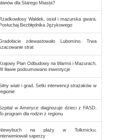
planów dla Starego Miasta?
Rzadkowłosy Waldek, osioł i mazurska gwara.
Posłuchaj Bezbłędnika Językowego
Gradobicie zdewastowało Lubomino. Trwa
szacowanie strat
Krajowy Plan Odbudowy na Warmii i Mazurach.
W Iławie podsumowano inwestycje
Silny wiatr i grad. Setki interwencji strażaków w
regionie
Szpital w Ameryce diagnozuje dzieci z FASD.
To program dla rodzin z regionu
Niewybuch na plaży w Tolkmicku.
Interweniowali saperzy