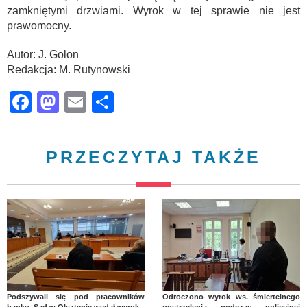
zamkniętymi drzwiami. Wyrok w tej sprawie nie jest
prawomocny.
Autor: J. Golon
Redakcja: M. Rutynowski
Facebook
Mastodon
Email
Share
PRZECZYTAJ TAKŻE
Podszywali się pod pracowników
Odroczono wyrok ws. śmiertelnego
banku. Sąd w Olsztynie wydał wyrok
postrzelenia podczas policyjnej