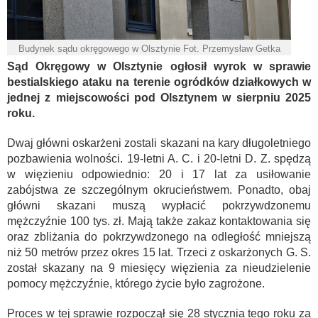
Budynek sądu okręgowego w Olsztynie Fot. Przemysław Getka
Sąd Okręgowy w Olsztynie ogłosił wyrok w sprawie
bestialskiego ataku na terenie ogródków działkowych w
jednej z miejscowości pod Olsztynem w sierpniu 2025
roku.
Dwaj główni oskarżeni zostali skazani na kary długoletniego
pozbawienia wolności. 19-letni A. C. i 20-letni D. Z. spędzą
w więzieniu odpowiednio: 20 i 17 lat za usiłowanie
zabójstwa ze szczególnym okrucieństwem. Ponadto, obaj
główni skazani muszą wypłacić pokrzywdzonemu
mężczyźnie 100 tys. zł. Mają także zakaz kontaktowania się
oraz zbliżania do pokrzywdzonego na odległość mniejszą
niż 50 metrów przez okres 15 lat. Trzeci z oskarżonych G. S.
został skazany na 9 miesięcy więzienia za nieudzielenie
pomocy mężczyźnie, którego życie było zagrożone.
Proces w tej sprawie rozpoczął się 28 stycznia tego roku za