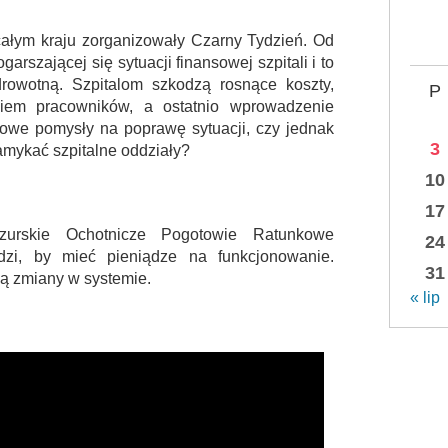
całym kraju zorganizowały Czarny Tydzień. Od
garszającej się sytuacji finansowej szpitali i to
owotną. Szpitalom szkodzą rosnące koszty,
P
niem pracowników, a ostatnio wprowadzenie
 nowe pomysły na poprawę sytuacji, czy jednak
3
mykać szpitalne oddziały?
10
17
zurskie Ochotnicze Pogotowie Ratunkowe
24
dzi, by mieć pieniądze na funkcjonowanie.
31
ją zmiany w systemie.
« lip