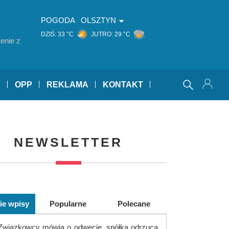
POGODA
OLSZTYN
DZIŚ:
33 °C
JUTRO:
29 °C
enie z
Y
OPP
REKLAMA
KONTAKT
NEWSLETTER
ie wpisy
Popularne
Polecane
Związkowcy mówią o odwecie, spółka odrzuca