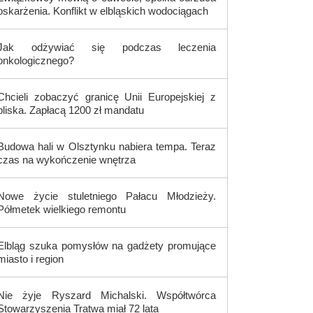
oskarżenia. Konflikt w elbląskich wodociągach
Jak odżywiać się podczas leczenia
onkologicznego?
Chcieli zobaczyć granicę Unii Europejskiej z
bliska. Zapłacą 1200 zł mandatu
Budowa hali w Olsztynku nabiera tempa. Teraz
czas na wykończenie wnętrza
Nowe życie stuletniego Pałacu Młodzieży.
Półmetek wielkiego remontu
Elbląg szuka pomysłów na gadżety promujące
miasto i region
Nie żyje Ryszard Michalski. Współtwórca
Stowarzyszenia Tratwa miał 72 lata