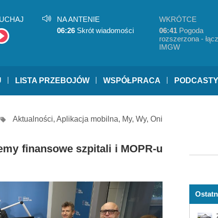
UCHAJ
NA ANTENIE
WKRÓTCE
06:26
Skrót wiadomości
06:41
Pogoda
rozszerzona - łącz
IMGW
U
LISTA PRZEBOJÓW
WSPÓŁPRACA
PODCAST
Aktualności
,
Aplikacja mobilna
,
My, Wy, Oni
emy finansowe szpitali i MOPR-u
Ostatn