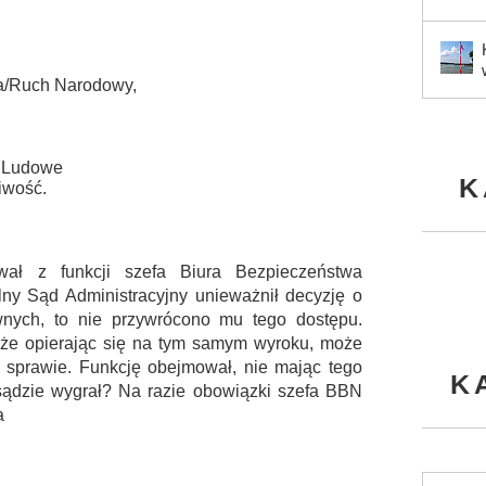
a/Ruch Narodowy,
o Ludowe
K
iwość.
wał z funkcji szefa Biura Bezpieczeństwa
ny Sąd Administracyjny unieważnił decyzję o
wnych, to nie przywrócono mu tego dostępu.
 że opierając się na tym samym wyroku, może
j sprawie. Funkcję obejmował, nie mając tego
K
 sądzie wygrał? Na razie obowiązki szefa BBN
a