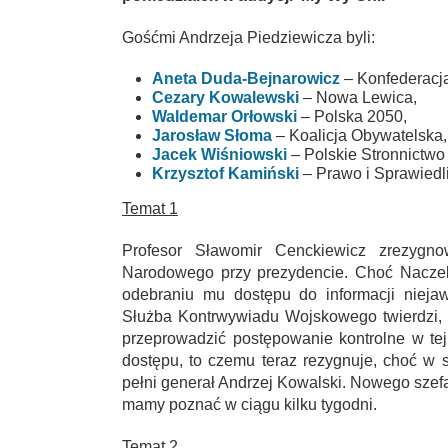
Gośćmi Andrzeja Piedziewicza byli:
Aneta Duda-Bejnarowicz
– Konfederacj
Cezary Kowalewski
– Nowa Lewica,
Waldemar Orłowski
– Polska 2050,
Jarosław Słoma
– Koalicja Obywatelska,
Jacek Wiśniowski
– Polskie Stronnictw
Krzysztof Kamiński
– Prawo i Sprawiedl
Temat 1
Profesor Sławomir Cenckiewicz zrezygno
Narodowego przy prezydencie. Choć Naczel
odebraniu mu dostępu do informacji nieja
Służba Kontrwywiadu Wojskowego twierdzi,
przeprowadzić postępowanie kontrolne w te
dostępu, to czemu teraz rezygnuje, choć w
pełni generał Andrzej Kowalski. Nowego szef
mamy poznać w ciągu kilku tygodni.
Temat 2