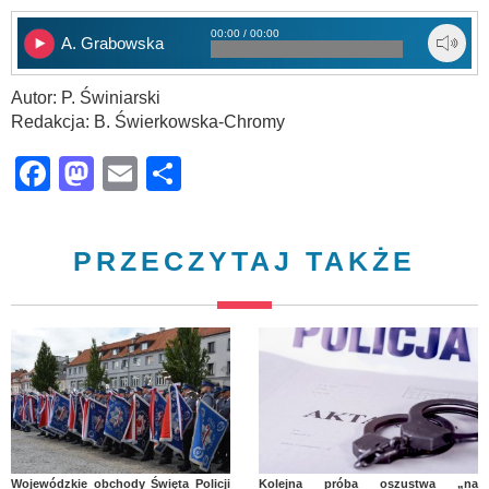
00:00 / 00:00
A. Grabowska
Autor: P. Świniarski
Redakcja: B. Świerkowska-Chromy
Facebook
Mastodon
Email
Share
PRZECZYTAJ TAKŻE
Wojewódzkie obchody Święta Policji
Kolejna próba oszustwa „na