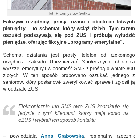
fot. Przemysław Getka
Fałszywi urzędnicy, presja czasu i obietnice łatwych
pieniędzy – to schemat, który wciąż działa. Tym razem
oszuści podszywają się pod ZUS i próbują wyłudzić
pieniądze,
oferując fikcyjne „programy emerytalne”.
Schemat działania jest prosty: telefon od rzekomego
urzędnika Zakładu Ubezpieczeń Społecznych, obietnica
wyższej emerytury i wiadomość SMS z prośbą o wpłatę 800
złotych. W ten sposób próbowano oszukać jednego z
seniorów, który postanowił zweryfikować sprawę i zgłosił ją
w oddziale ZUS.
Elektronicznie lub SMS-owo ZUS kontaktuje się
jedynie z tymi klientami, którzy mają konto na
eZUS i wybrali ten sposób kontaktu
– powiedziała
Anna Grabowska
, regionalny rzecznik