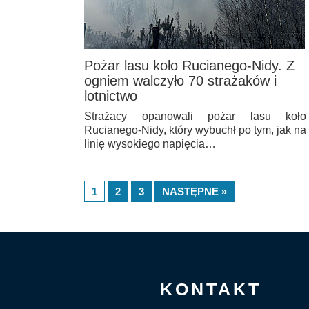
Pożar lasu koło Rucianego-Nidy. Z
ogniem walczyło 70 strażaków i
lotnictwo
Strażacy opanowali pożar lasu koło
Rucianego-Nidy, który wybuchł po tym, jak na
linię wysokiego napięcia…
1
2
3
NASTĘPNE »
KONTAKT