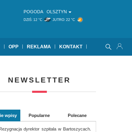
POGODA
OLSZTYN
DZIŚ:
12 °C
JUTRO:
22 °C
Y
OPP
REKLAMA
KONTAKT
NEWSLETTER
ie wpisy
Popularne
Polecane
Rezygnacja dyrektor szpitala w Bartoszycach.