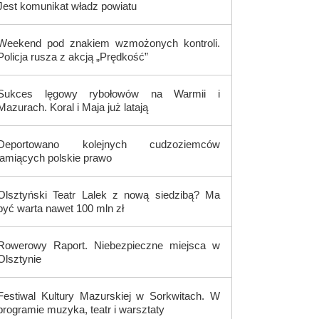
Jest komunikat władz powiatu
Weekend pod znakiem wzmożonych kontroli.
Policja rusza z akcją „Prędkość”
Sukces lęgowy rybołowów na Warmii i
Mazurach. Koral i Maja już latają
Deportowano kolejnych cudzoziemców
łamiących polskie prawo
Olsztyński Teatr Lalek z nową siedzibą? Ma
być warta nawet 100 mln zł
Rowerowy Raport. Niebezpieczne miejsca w
Olsztynie
Festiwal Kultury Mazurskiej w Sorkwitach. W
programie muzyka, teatr i warsztaty