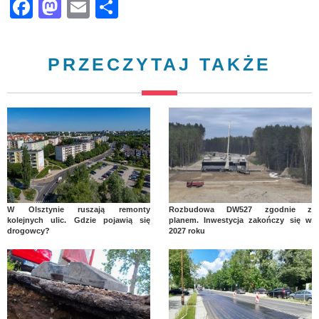
Facebook
Mastodon
Email
Share
PRZECZYTAJ TAKŻE
W Olsztynie ruszają remonty
Rozbudowa DW527 zgodnie z
kolejnych ulic. Gdzie pojawią się
planem. Inwestycja zakończy się w
drogowcy?
2027 roku