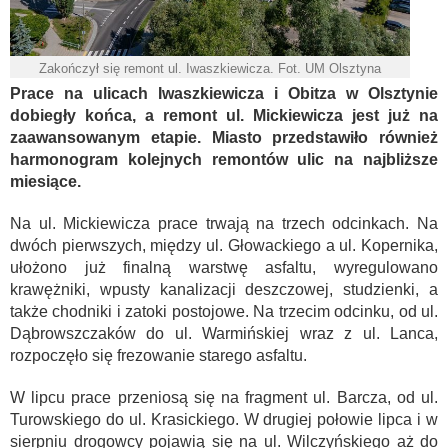
Zakończył się remont ul. Iwaszkiewicza. Fot. UM Olsztyna
Prace na ulicach Iwaszkiewicza i Obitza w Olsztynie
dobiegły końca, a remont ul. Mickiewicza jest już na
zaawansowanym etapie. Miasto przedstawiło również
harmonogram kolejnych remontów ulic na najbliższe
miesiące.
Na ul. Mickiewicza prace trwają na trzech odcinkach. Na
dwóch pierwszych, między ul. Głowackiego a ul. Kopernika,
ułożono już finalną warstwę asfaltu, wyregulowano
krawężniki, wpusty kanalizacji deszczowej, studzienki, a
także chodniki i zatoki postojowe. Na trzecim odcinku, od ul.
Dąbrowszczaków do ul. Warmińskiej wraz z ul. Lanca,
rozpoczęło się frezowanie starego asfaltu.
W lipcu prace przeniosą się na fragment ul. Barcza, od ul.
Turowskiego do ul. Krasickiego. W drugiej połowie lipca i w
sierpniu drogowcy pojawią się na ul. Wilczyńskiego aż do