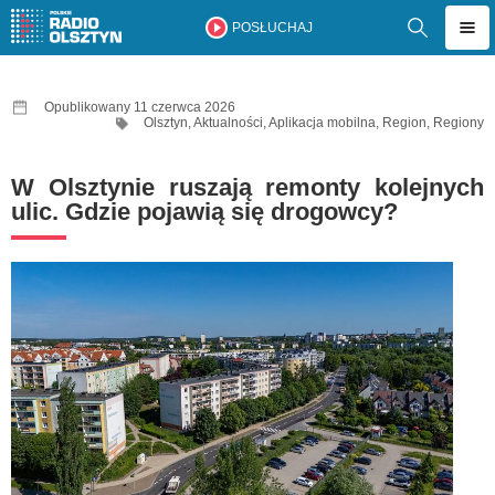
POSŁUCHAJ
Opublikowany 11 czerwca 2026
Olsztyn
,
Aktualności
,
Aplikacja mobilna
,
Region
,
Regiony
W Olsztynie ruszają remonty kolejnych
ulic. Gdzie pojawią się drogowcy?