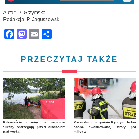
Autor: D. Grzymska
Redakcja: P. Jaguszewski
Facebook
Mastodon
Email
Share
PRZECZYTAJ TAKŻE
Kilkanaście utonięć w regionie.
Pożar domu w gminie Kętrzyn. Jedna
Służby ostrzegają przed alkoholem
osoba ewakuowana, straty pół
nad wodą
miliona