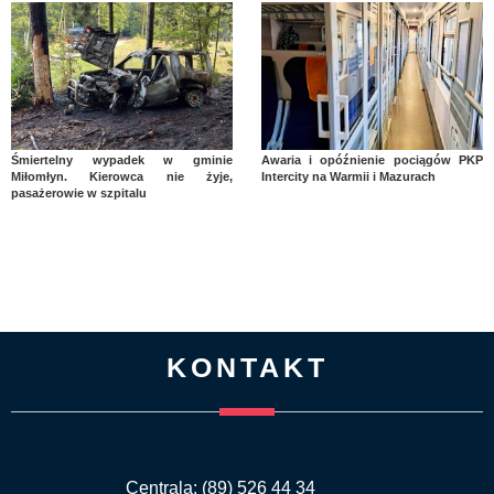
Śmiertelny wypadek w gminie
Awaria i opóźnienie pociągów PKP
Miłomłyn. Kierowca nie żyje,
Intercity na Warmii i Mazurach
pasażerowie w szpitalu
KONTAKT
Centrala: (89) 526 44 34