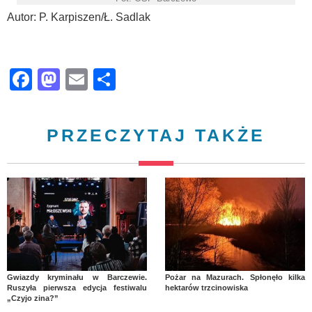
Autor: P. Karpiszen/Ł. Sadlak
Facebook
Mastodon
Email
Share
PRZECZYTAJ TAKŻE
Gwiazdy kryminału w Barczewie.
Pożar na Mazurach. Spłonęło kilka
Ruszyła pierwsza edycja festiwalu
hektarów trzcinowiska
„Czyjo zina?”