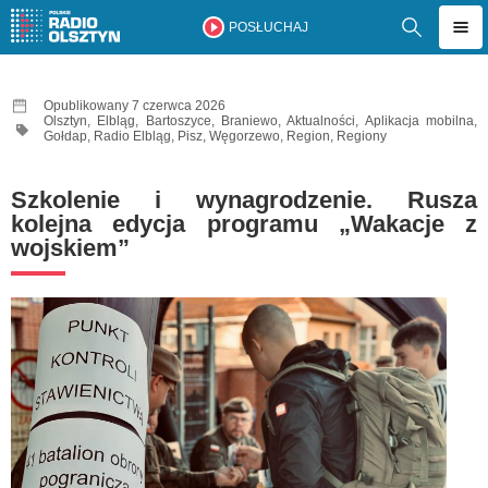
POSŁUCHAJ
Opublikowany 7 czerwca 2026
Olsztyn
,
Elbląg
,
Bartoszyce
,
Braniewo
,
Aktualności
,
Aplikacja mobilna
,
Gołdap
,
Radio Elbląg
,
Pisz
,
Węgorzewo
,
Region
,
Regiony
Szkolenie i wynagrodzenie. Rusza
kolejna edycja programu „Wakacje z
wojskiem”