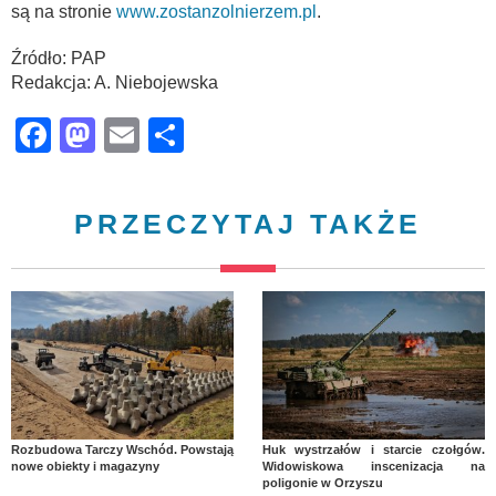
są na stronie
www.zostanzolnierzem.pl
.
Źródło: PAP
Redakcja: A. Niebojewska
Facebook
Mastodon
Email
Share
PRZECZYTAJ TAKŻE
Rozbudowa Tarczy Wschód. Powstają
Huk wystrzałów i starcie czołgów.
nowe obiekty i magazyny
Widowiskowa inscenizacja na
poligonie w Orzyszu