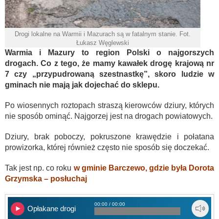
Drogi lokalne na Warmii i Mazurach są w fatalnym stanie. Fot.
Łukasz Węglewski
Warmia i Mazury to region Polski o najgorszych
drogach. Co z tego, że mamy kawałek drogę krajową nr
7 czy „przypudrowaną szestnastkę”, skoro ludzie w
gminach nie mają jak dojechać do sklepu.
Po wiosennych roztopach straszą kierowców dziury, których
nie sposób ominąć. Najgorzej jest na drogach powiatowych.
Dziury, brak poboczy, pokruszone krawędzie i połatana
prowizorka, której również często nie sposób się doczekać.
Tak jest np. co roku
w gminie Barczewo, gdzie była Dorota
Grzymska – posłuchaj
00:00 / 00:00
Opłakane drogi