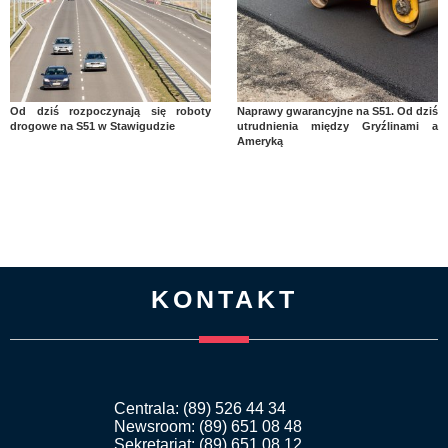
Od dziś rozpoczynają się roboty
Naprawy gwarancyjne na S51. Od dziś
drogowe na S51 w Stawigudzie
utrudnienia między Gryźlinami a
Ameryką
KONTAKT
Centrala: (89) 526 44 34
Newsroom: (89) 651 08 48
Sekretariat: (89) 651 08 12