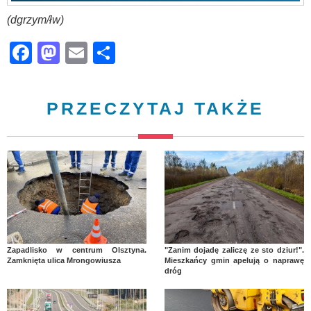
(dgrzym/łw)
Facebook
Mastodon
Email
Share
PRZECZYTAJ TAKŻE
Zapadlisko w centrum Olsztyna.
"Zanim dojadę zaliczę ze sto dziur!".
Zamknięta ulica Mrongowiusza
Mieszkańcy gmin apelują o naprawę
dróg