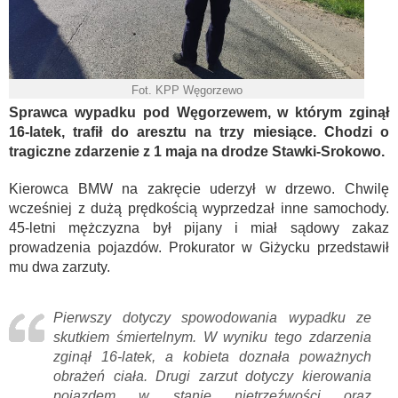
Fot. KPP Węgorzewo
Sprawca wypadku pod Węgorzewem, w którym zginął
16-latek, trafił do aresztu na trzy miesiące. Chodzi o
tragiczne zdarzenie z 1 maja na drodze Stawki-Srokowo.
Kierowca BMW na zakręcie uderzył w drzewo. Chwilę
wcześniej z dużą prędkością wyprzedzał inne samochody.
45-letni mężczyzna był pijany i miał sądowy zakaz
prowadzenia pojazdów. Prokurator w Giżycku przedstawił
mu dwa zarzuty.
Pierwszy dotyczy spowodowania wypadku ze
skutkiem śmiertelnym. W wyniku tego zdarzenia
zginął 16-latek, a kobieta doznała poważnych
obrażeń ciała. Drugi zarzut dotyczy kierowania
pojazdem w stanie nietrzeźwości oraz