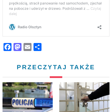
Facebook
Mastodon
Email
Share
PRZECZYTAJ TAKŻE